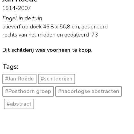
1914-2007
Engel in de tuin
olieverf op doek
46,8
x
56,8
cm, gesigneerd
rechts van het midden en
gedateerd '73
Dit schilderij was voorheen te koop.
Tags:
#Jan Roëde
#schilderijen
#Posthoorn groep
#naoorlogse abstracten
#abstract