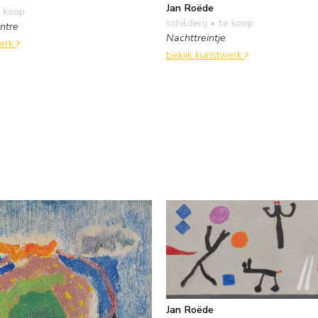
Jan Roëde
 koop
schilderij
• te koop
ntre
Nachttreintje
werk
bekijk kunstwerk
Jan Roëde