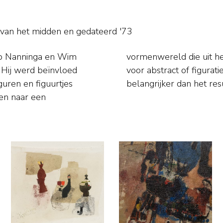
 van het midden en
gedateerd '73
ap Nanninga en Wim
en speciale voorkeur
 Hij werd beïnvloed
ilderen was voor hem
guren en figuurtjes
belangrijker dan het res
ken naar een