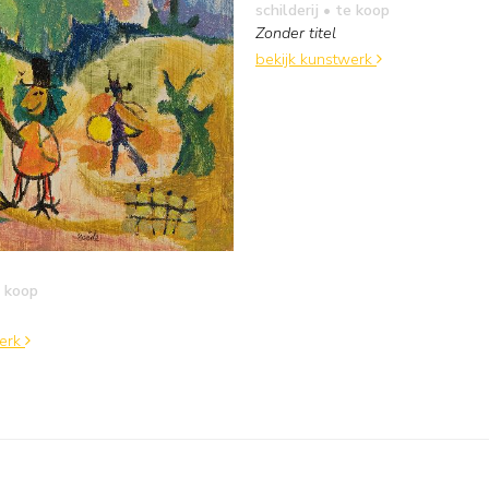
schilderij
• te koop
Zonder titel
bekijk kunstwerk
 koop
werk