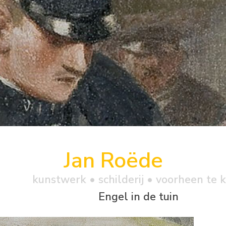
Jan Roëde
kunstwerk •
schilderij
• voorheen te 
Engel in de tuin