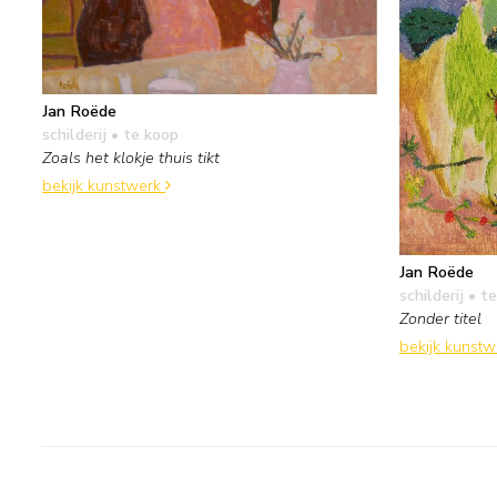
Jan Roëde
schilderij
• te koop
Zoals het klokje thuis tikt
bekijk kunstwerk
Jan Roëde
schilderij
• te
Zonder titel
bekijk kunst