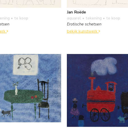
Jan Roëde
kening
• te koop
aquarel • tekening
• te koop
etsen
Erotische schetsen
werk
bekijk kunstwerk