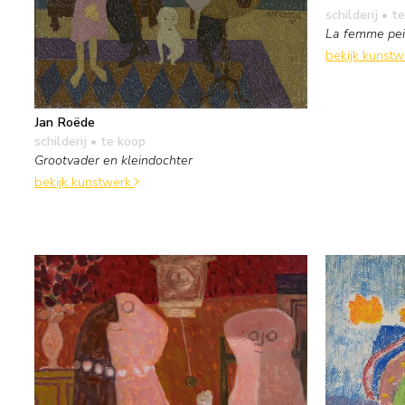
schilderij
• te
La femme pei
bekijk kunst
Jan Roëde
schilderij
• te koop
Grootvader en kleindochter
bekijk kunstwerk