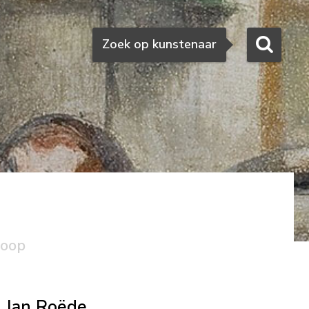
Zoeken
Zoek op kunstenaar
koop
Jan Roëde