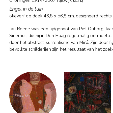
Groningen 1914-2007 Rijswijk (Z.H.)
Engel in de tuin
olieverf op doek
46,8
x
56,8
cm, gesigneerd rechts
Jan Roëde was een tijdgenoot van Piet Ouborg, Ja
vormenwereld die uit hem zelf voortkwam. Hij had ge
Sinemus, die hij in Den Haag regelmatig ontmoette.
voor abstract of figuratief. Het proces van het sch
door het abstract-surrealisme van Miró. Zijn door fi
bevolkte schilderijen zijn het resultaat van het zoe