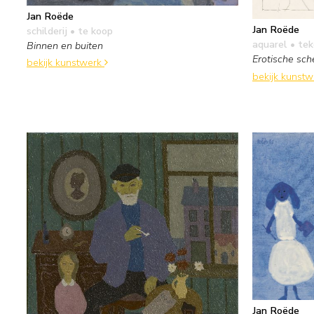
Jan Roëde
Jan Roëde
schilderij
• te koop
aquarel • te
Binnen en buiten
Erotische sch
bekijk kunstwerk
bekijk kunst
Jan Roëde