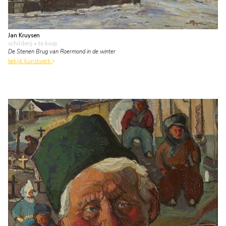
Jan Kruysen
schilderij
• te koop
De Stenen Brug van Roermond in de winter
bekijk kunstwerk