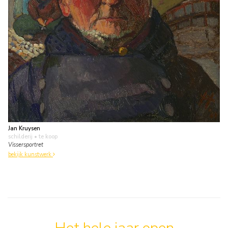
Jan Kruysen
schilderij
• te koop
Vissersportret
bekijk kunstwerk