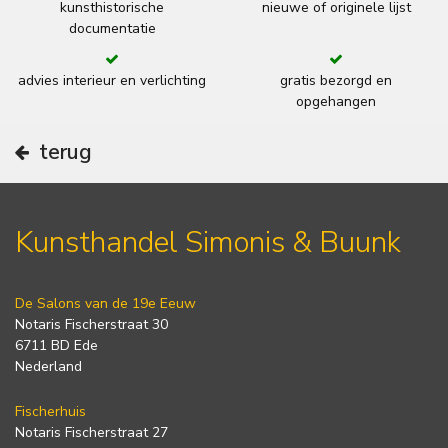
kunsthistorische
nieuwe of originele lijst
documentatie
advies interieur en verlichting
gratis bezorgd en
opgehangen
terug
Kunsthandel Simonis & Buunk
De Salons van de 19e Eeuw
Notaris Fischerstraat 30
6711 BD Ede
Nederland
Fischerhuis
Notaris Fischerstraat 27