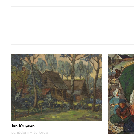
Jan Kruysen
schilderij
• te koop