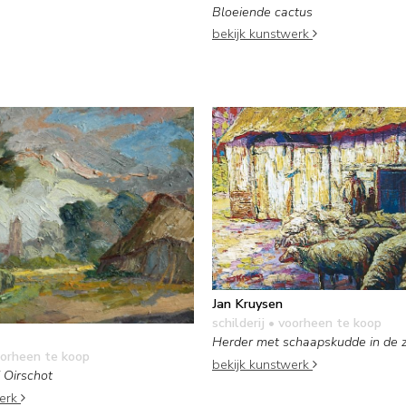
Bloeiende cactus
bekijk kunstwerk
Jan Kruysen
schilderij
• voorheen te koop
Herder met schaapskudde in de 
orheen te koop
bekijk kunstwerk
 Oirschot
werk