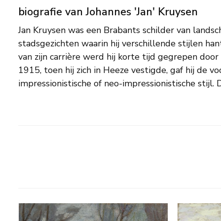
biografie van Johannes 'Jan' Kruysen
Jan Kruysen was een Brabants schilder van landsc
in de jaren twintig ook symbolistische portretten 
stadsgezichten waarin hij verschillende stijlen ha
gevolg van de katholieke opleving die in de tw
van zijn carrière werd hij korte tijd gegrepen doo
eeuw in ons land plaatsvond. Kruysen woonde vrijwel
1915, toen hij zich in Heeze vestigde, gaf hij de v
impressionistische of neo-impressionistische stijl. 