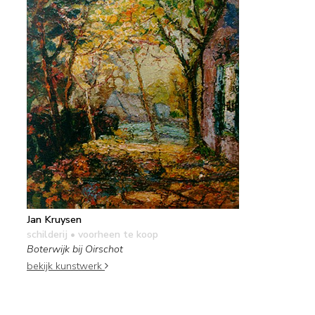
Jan Kruysen
schilderij
• voorheen te koop
Boterwijk bij Oirschot
bekijk kunstwerk