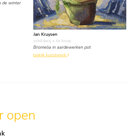
 de winter
Jan Kruysen
schilderij
• te koop
Bromelia in aardewerken pot
bekijk kunstwerk
ar open
ak