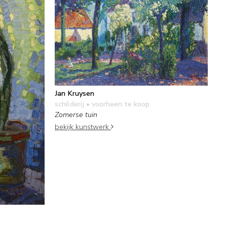
Jan Kruysen
schilderij
• voorheen te koop
Zomerse tuin
bekijk kunstwerk