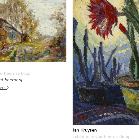
orheen te koop
t boerderij
werk
Jan Kruysen
schilderij
• voorheen te koop