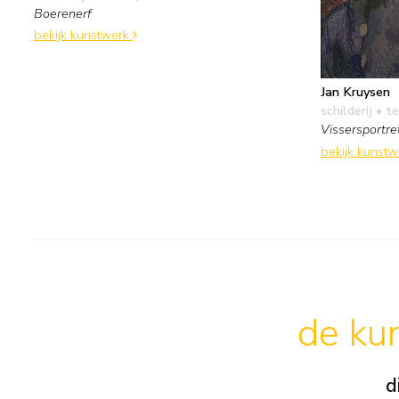
Boerenerf
bekijk kunstwerk
Jan Kruysen
schilderij
• te
Vissersportre
bekijk kunst
de kun
d