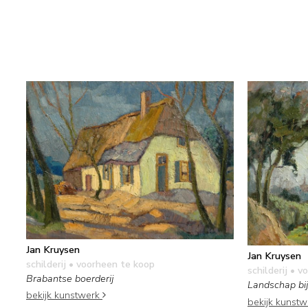
Jan Kruysen
Jan Kruysen
schilderij
• voorheen te koop
schilderij
• vo
Brabantse boerderij
Landschap bij
bekijk kunstwerk
bekijk kunst