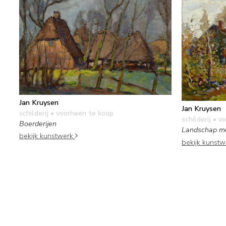
Jan Kruysen
Jan Kruysen
schilderij
• voorheen te koop
schilderij
• vo
Boerderijen
Landschap me
bekijk kunstwerk
bekijk kunst