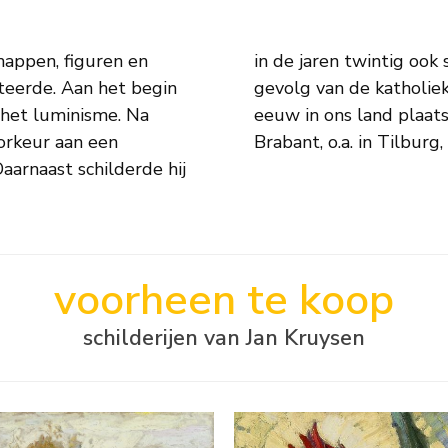
happen, figuren en
en kruiswegstaties,
nteerde. Aan het begin
eede helft van de 19e
r het luminisme. Na
 zijn hele leven in
oorkeur aan een
Brabant, o.a. in Tilburg
Daarnaast schilderde hij
voorheen te koop
schilderijen van Jan Kruysen