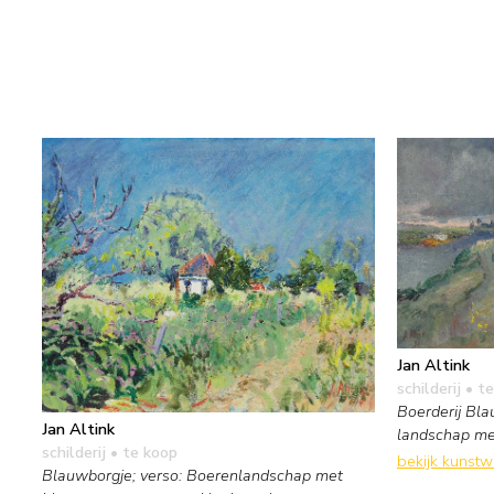
Jan Altink
schilderij
• te
Boerderij Bla
Jan Altink
landschap me
schilderij
• te koop
bekijk kunst
Blauwborgje; verso: Boerenlandschap met