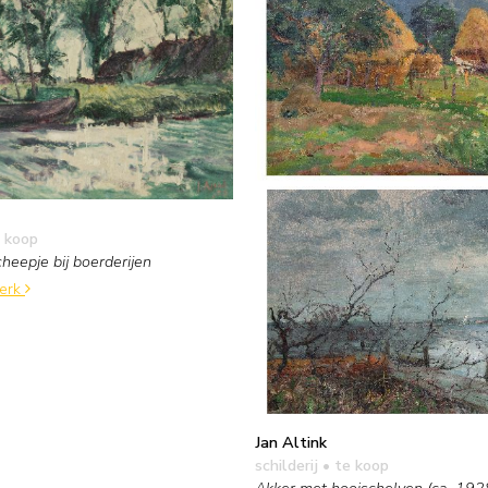
 koop
eepje bij boerderijen
werk
Jan Altink
schilderij
• te koop
Akker met hooischelven (ca. 1928