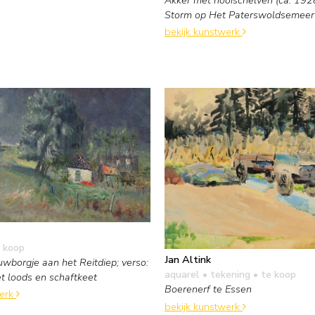
Storm op Het Paterswoldsemeer
bekijk kunstwerk
 koop
Jan Altink
uwborgje aan het Reitdiep; verso:
aquarel • tekening
• te koop
t loods en schaftkeet
Boerenerf te Essen
werk
bekijk kunstwerk