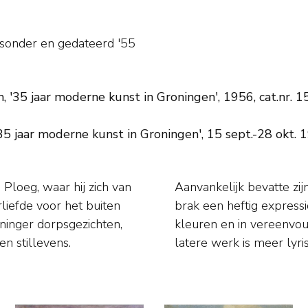
tsonder en
gedateerd '55
 '35 jaar moderne kunst in Groningen', 1956, cat.nr. 1
 jaar moderne kunst in Groningen', 15 sept.-28 okt. 1
Ploeg, waar hij zich van
oene tinten maar na 1924
liefde voor het buiten
verf, met sterke, felle
ninger dorpsgezichten,
 de werkelijkheid. Zijn
n stillevens.
latere werk is meer lyri