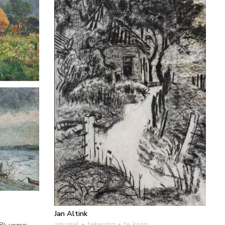
Jan Altink
aquarel • tekening
• te koop
); verso: