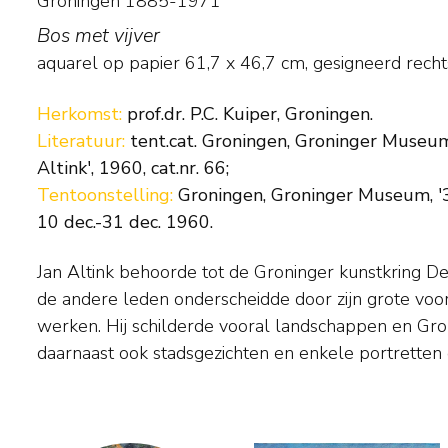
Groningen 1885-1971
Bos met vijver
aquarel op papier
61,7
x
46,7
cm, gesigneerd rech
Herkomst:
prof.dr. P.C. Kuiper, Groningen.
Literatuur:
tent.cat. Groningen, Groninger Museum,
Altink', 1960, cat.nr. 66;
Tentoonstelling:
Groningen, Groninger Museum, '35
10 dec.-31 dec. 1960.
Jan Altink behoorde tot de Groninger kunstkring De 
Aanvankelijk bevatte zijn palet vooral grijze en gr
de andere leden onderscheidde door zijn grote voor
brak een heftig expressionistische periode aan. In was
werken. Hij schilderde vooral landschappen en Gro
kleuren en in vereenvoudigde vormen registreerde hij
daarnaast ook stadsgezichten en enkele portretten e