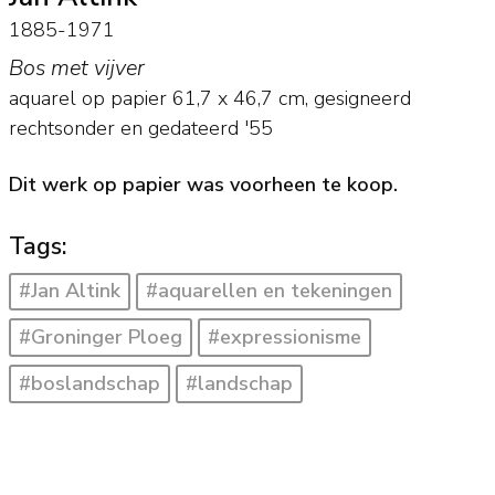
1885-1971
Bos met vijver
aquarel op papier
61,7
x
46,7
cm, gesigneerd
rechtsonder en
gedateerd '55
Dit werk op papier was voorheen te koop.
Tags:
#Jan Altink
#aquarellen en tekeningen
#Groninger Ploeg
#expressionisme
#boslandschap
#landschap