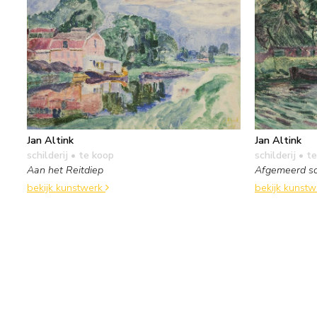
Jan Altink
Jan Altink
schilderij
• te koop
schilderij
• te
Aan het Reitdiep
Afgemeerd sch
bekijk kunstwerk
bekijk kunst