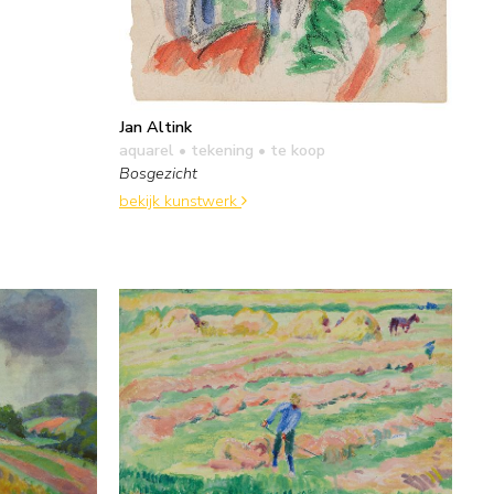
Jan Altink
aquarel • tekening
• te koop
Bosgezicht
bekijk kunstwerk