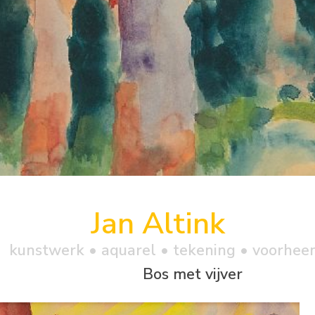
Jan Altink
kunstwerk •
aquarel
• tekening • voorhee
Bos met vijver