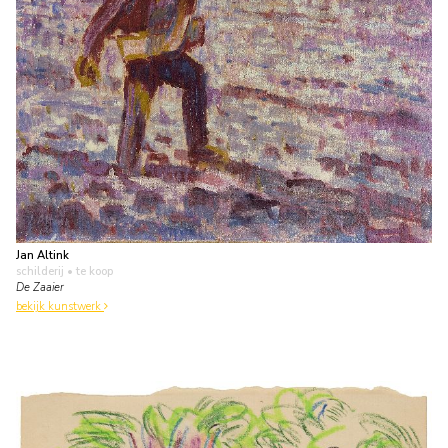
Jan Altink
schilderij
• te koop
De Zaaier
bekijk kunstwerk