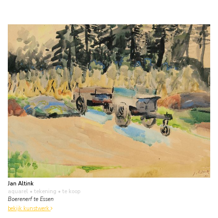
Jan Altink
aquarel • tekening
• te koop
Boerenerf te Essen
bekijk kunstwerk