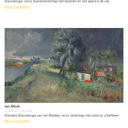
Blauwborgje; verso: Boerenlandschap met bloemen en met paard in de wei
bekijk kunstwerk
Jan Altink
schilderij
• te koop
Boerderij Blauwborgje aan het Reitdiep; verso: landschap met loods en schaftkeet
bekijk kunstwerk