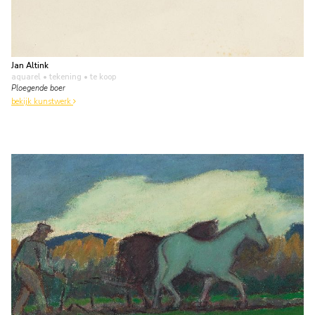
Jan Altink
aquarel • tekening
• te koop
Ploegende boer
bekijk kunstwerk