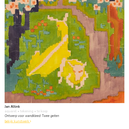
Jan Altink
aquarel • tekening
• te koop
Ontwerp voor wandkleed: Twee geiten
bekijk kunstwerk