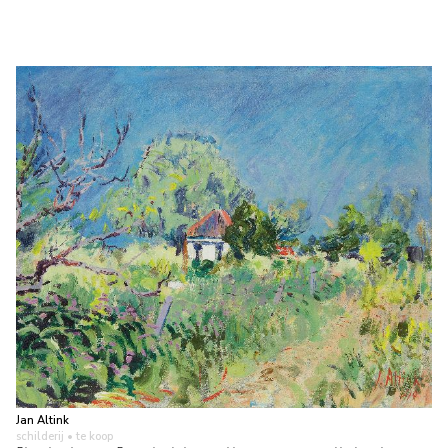
Jan Altink
schilderij
• te koop