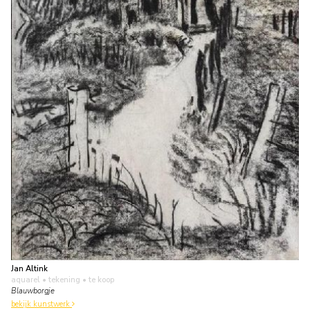
Jan Altink
aquarel • tekening
• te koop
Blauwborgje
bekijk kunstwerk