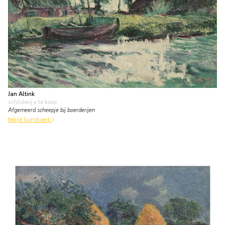
Jan Altink
schilderij
• te koop
Afgemeerd scheepje bij boerderijen
bekijk kunstwerk