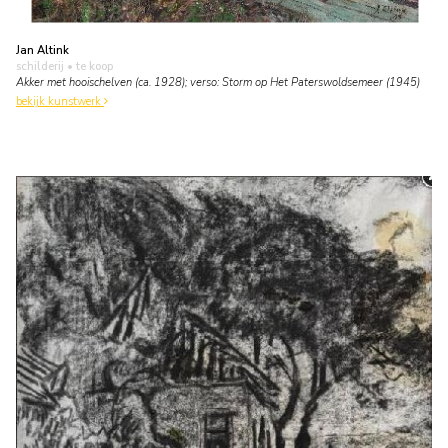
Jan Altink
schilderij
• te koop
Akker met hooischelven (ca. 1928); verso: Storm op Het Paterswoldsemeer (1945)
bekijk kunstwerk