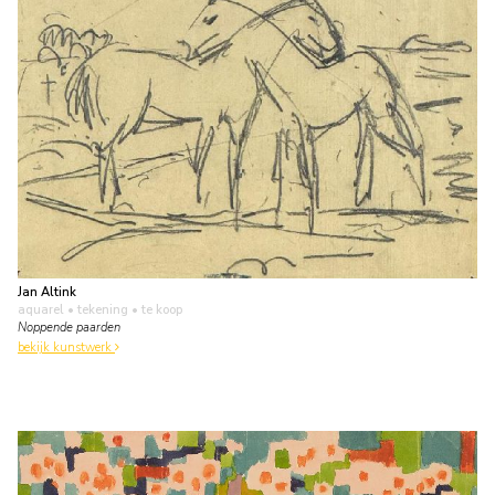
Jan Altink
aquarel • tekening
• te koop
Noppende paarden
bekijk kunstwerk