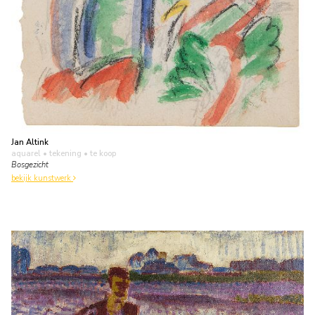
Jan Altink
aquarel • tekening
• te koop
Bosgezicht
bekijk kunstwerk