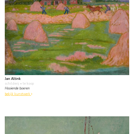
Jan Altink
schilderij
• te koop
Hooiende boeren
bekijk kunstwerk