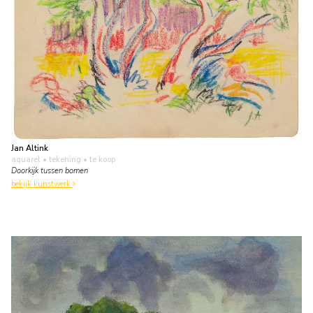
Jan Altink
aquarel • tekening
• te koop
Doorkijk tussen bomen
bekijk kunstwerk