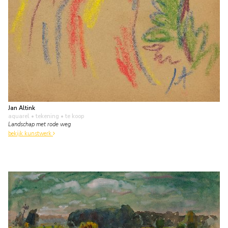
Jan Altink
aquarel • tekening
• te koop
Landschap met rode weg
bekijk kunstwerk