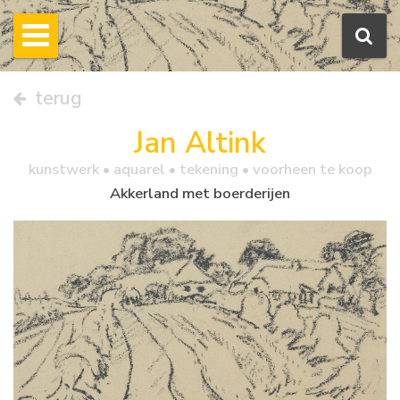
terug
Jan Altink
kunstwerk •
aquarel
• tekening • voorheen te koop
Akkerland met boerderijen