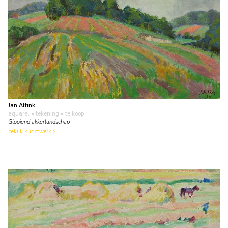
Jan Altink
aquarel • tekening
• te koop
Glooiend akkerlandschap
bekijk kunstwerk