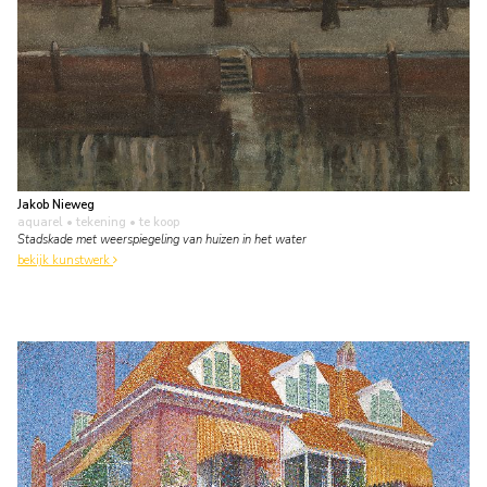
Jakob Nieweg
aquarel • tekening
• te koop
Stadskade met weerspiegeling van huizen in het water
bekijk kunstwerk