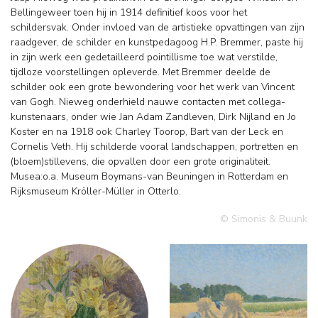
Bellingeweer toen hij in 1914 definitief koos voor het
schildersvak. Onder invloed van de artistieke opvattingen van zijn
raadgever, de schilder en kunstpedagoog H.P. Bremmer, paste hij
in zijn werk een gedetailleerd pointillisme toe wat verstilde,
tijdloze voorstellingen opleverde. Met Bremmer deelde de
schilder ook een grote bewondering voor het werk van Vincent
van Gogh. Nieweg onderhield nauwe contacten met collega-
kunstenaars, onder wie Jan Adam Zandleven, Dirk Nijland en Jo
Koster en na 1918 ook Charley Toorop, Bart van der Leck en
Cornelis Veth. Hij schilderde vooral landschappen, portretten en
(bloem)stillevens, die opvallen door een grote originaliteit.
Musea:o.a. Museum Boymans-van Beuningen in Rotterdam en
Rijksmuseum Kröller-Müller in Otterlo.
© Simonis & Buunk