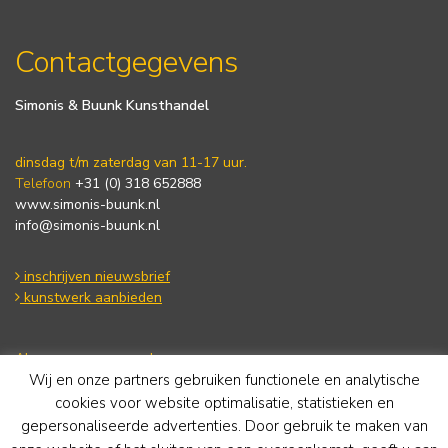
Contactgegevens
Simonis & Buunk Kunsthandel
dinsdag t/m zaterdag van 11-17 uur.
Telefoon
+31 (0) 318 652888
www.simonis-buunk.nl
info@simonis-buunk.nl
inschrijven nieuwsbrief
kunstwerk aanbieden
Algemene voorwaarden
Wij en onze partners gebruiken functionele en analytische
Privacy statement
Cookie Policy
cookies voor website optimalisatie, statistieken en
Disclaimer
gepersonaliseerde advertenties. Door gebruik te maken van