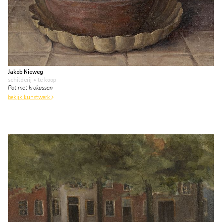
Jakob Nieweg
schilderij
• te koop
Pot met krokussen
bekijk kunstwerk