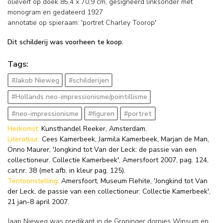
olieverf op doek
85,4
x
70,9
cm, gesigneerd linksonder met
monogram en
gedateerd 1927
annotatie op spieraam: 'portret Charley Toorop'
Dit schilderij was voorheen te koop.
Tags:
#Jakob Nieweg
#schilderijen
#Hollands neo-impressionisme/pointillisme
#neo-impressionisme
#figuren
#portret
Herkomst:
Kunsthandel Reeker, Amsterdam.
Literatuur:
Cees Kamerbeek, Jarmila Kamerbeek, Marjan de Man,
Onno Maurer, 'Jongkind tot Van der Leck: de passie van een
collectioneur. Collectie Kamerbeek', Amersfoort 2007, pag. 124,
cat.nr. 38 (met afb. in kleur pag. 125).
Tentoonstelling:
Amersfoort, Museum Flehite, 'Jongkind tot Van
der Leck, de passie van een collectioneur: Collectie Kamerbeek',
21 jan-8 april 2007.
Jaap Nieweg was predikant in de Groninger dorpjes Winsum en