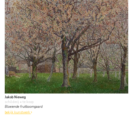
Jakob Nieweg
schilderij
• te koop
Bloeiende fruitboomgaard
bekijk kunstwerk