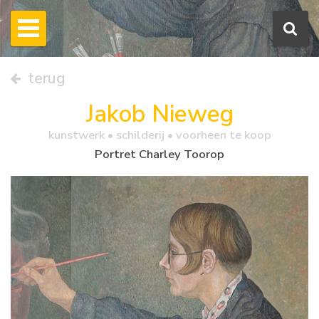
terug
Jakob Nieweg
kunstwerk •
schilderij
• voorheen te koop
Portret Charley Toorop