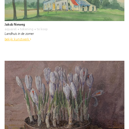
Jakob Nieweg
aquarel • tekening
• te koop
Landhuis in de zomer
bekijk kunstwerk