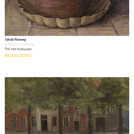
Jakob Nieweg
schilderij
• te koop
Pot met krokussen
bekijk kunstwerk