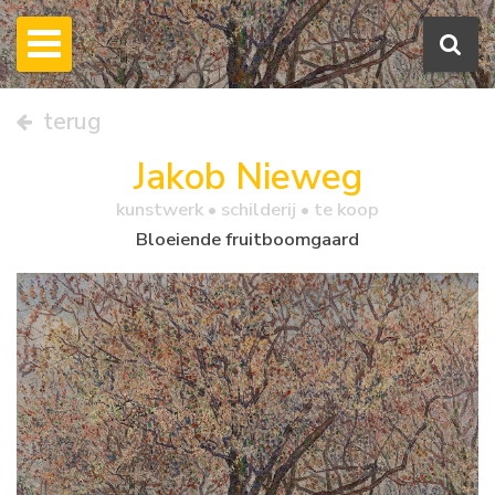
terug
Jakob Nieweg
kunstwerk •
schilderij
• te koop
Bloeiende fruitboomgaard