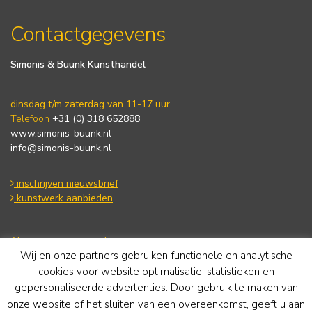
Contactgegevens
Simonis & Buunk Kunsthandel
dinsdag t/m zaterdag van 11-17 uur.
Telefoon
+31 (0) 318 652888
www.simonis-buunk.nl
info@simonis-buunk.nl
inschrijven nieuwsbrief
kunstwerk aanbieden
Algemene voorwaarden
Wij en onze partners gebruiken functionele en analytische
Privacy statement
Cookie Policy
cookies voor website optimalisatie, statistieken en
Disclaimer
gepersonaliseerde advertenties. Door gebruik te maken van
onze website of het sluiten van een overeenkomst, geeft u aan