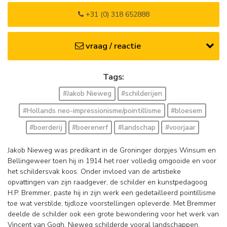
+31 (0) 318 652888
vraag / reactie
Tags:
#Jakob Nieweg
#schilderijen
#Hollands neo-impressionisme/pointillisme
#bloesem
#boerderij
#boerenerf
#landschap
#voorjaar
Jakob Nieweg was predikant in de Groninger dorpjes Winsum en
Bellingeweer toen hij in 1914 het roer volledig omgooide en voor
het schildersvak koos. Onder invloed van de artistieke
opvattingen van zijn raadgever, de schilder en kunstpedagoog
H.P. Bremmer, paste hij in zijn werk een gedetailleerd pointillisme
toe wat verstilde, tijdloze voorstellingen opleverde. Met Bremmer
deelde de schilder ook een grote bewondering voor het werk van
Vincent van Gogh. Nieweg schilderde vooral landschappen,