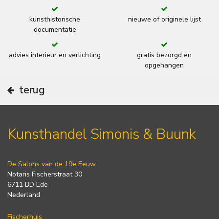
kunsthistorische
nieuwe of originele lijst
documentatie
advies interieur en verlichting
gratis bezorgd en
opgehangen
terug
Kunsthandel Simonis & Buunk
De Salons van de 19e Eeuw
Notaris Fischerstraat 30
6711 BD Ede
Nederland
Fischerhuis