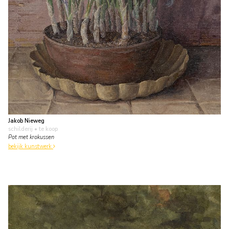
Jakob Nieweg
schilderij
• te koop
Pot met krokussen
bekijk kunstwerk