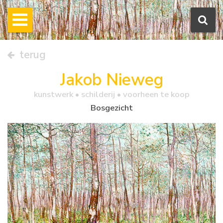
terug
Jakob Nieweg
kunstwerk •
schilderij
• voorheen te koop
Bosgezicht