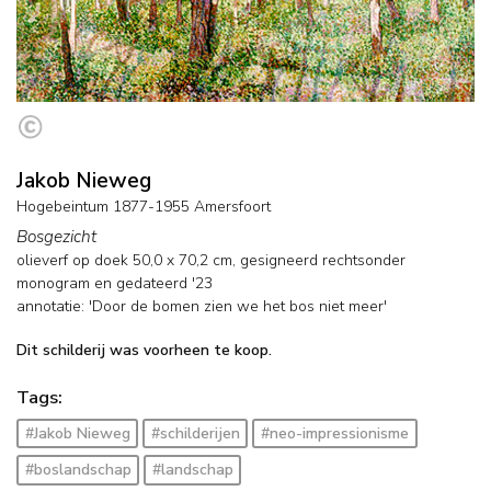
Jakob Nieweg
Hogebeintum 1877-1955 Amersfoort
Bosgezicht
olieverf op doek
50,0
x
70,2
cm, gesigneerd rechtsonder
monogram en
gedateerd '23
annotatie: 'Door de bomen zien we het bos niet meer'
Dit schilderij was voorheen te koop.
Tags:
#Jakob Nieweg
#schilderijen
#neo-impressionisme
#boslandschap
#landschap