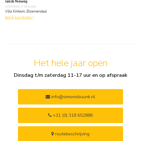
Jakob Nieweg
schilderij
• te koop
Villa Kinheim, Bloemendaal
bekijk kunstwerk
Het hele jaar open
Dinsdag t/m zaterdag 11-17 uur en op afspraak
info@simonisbuunk.nl
+31 (0) 318 652888
routebeschrijving