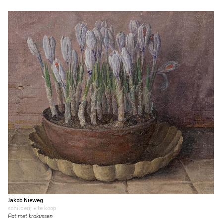
Jakob Nieweg
schilderij
• te koop
Pot met krokussen