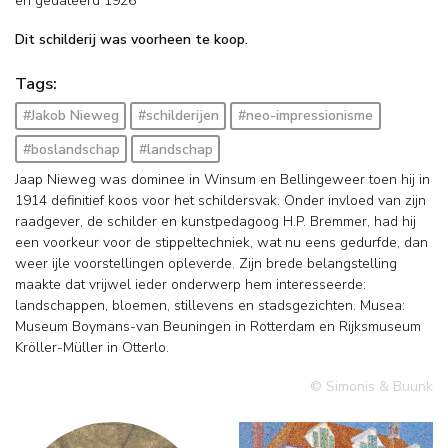
en
gedateerd 1926
Dit schilderij was voorheen te koop.
Tags:
#Jakob Nieweg
#schilderijen
#neo-impressionisme
#boslandschap
#landschap
Jaap Nieweg was dominee in Winsum en Bellingeweer toen hij in
1914 definitief koos voor het schildersvak. Onder invloed van zijn
raadgever, de schilder en kunstpedagoog H.P. Bremmer, had hij
een voorkeur voor de stippeltechniek, wat nu eens gedurfde, dan
weer ijle voorstellingen opleverde. Zijn brede belangstelling
maakte dat vrijwel ieder onderwerp hem interesseerde:
landschappen, bloemen, stillevens en stadsgezichten. Musea:
Museum Boymans-van Beuningen in Rotterdam en Rijksmuseum
Kröller-Müller in Otterlo.
© Simonis & Buunk