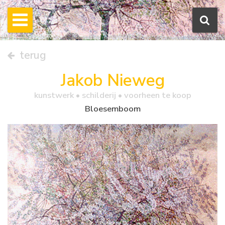
terug
Jakob Nieweg
kunstwerk •
schilderij
• voorheen te koop
Bloesemboom