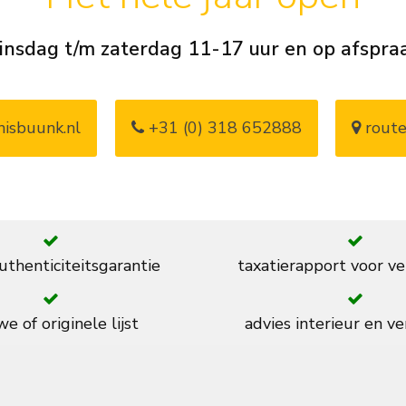
insdag t/m zaterdag 11-17 uur en op afspra
isbuunk.nl
+31 (0) 318 652888
route
thenticiteitsgarantie
taxatierapport voor ve
e of originele lijst
advies interieur en ve