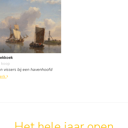
ekkoek
 koop
n vissers bij een havenhoofd
werk
Het hele jaar open