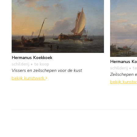
Hermanus Koekkoek
Hermanus Ko
schilderij
• te koop
schilderij
• te
Vissers en zeilschepen voor de kust
Zeilschepen e
bekijk kunstwerk
bekijk kunst