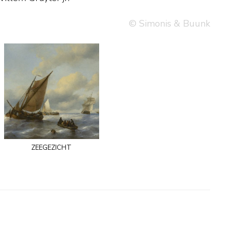
© Simonis & Buunk
zeegezicht