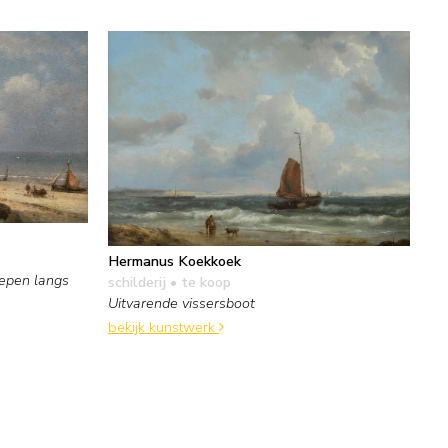
Hermanus Koekkoek
hepen langs
schilderij
• te koop
Uitvarende vissersboot
bekijk kunstwerk