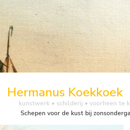
Hermanus Koekkoek
kunstwerk •
schilderij
• voorheen te 
Schepen voor de kust bij zonsonderg