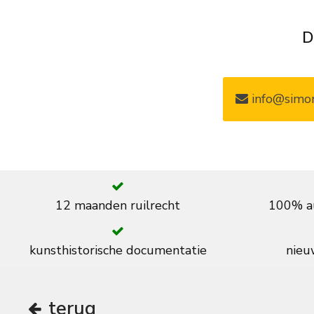
D
info@simon
12 maanden ruilrecht
100% au
kunsthistorische documentatie
nieuw
terug