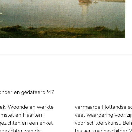
sonder en
gedateerd '47
oek. Woonde en werkte
l in zijn tijd kreeg hij
mstel en Haarlem.
 de Gouden Medaille
gezichten en een enkel
Hermanus Koekkoek ook
les aan marineschilder W