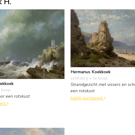
 H.
Hermanus Koekkoek
schilderij
• te koop
ekkoek
Strandgezicht met vissers en sc
 koop
een rotskust
or een rotskust
bekijk kunstwerk
werk