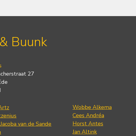
 & Buunk
s
scherstraat 27
Ede
d
Wobbe Alkema
Artz
Cees Andréa
tzenius
Horst Antes
 Jacoba van de Sande
Jan Altink
n