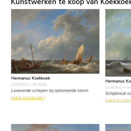
Kunstwerken te koop van Koekkoek
Hermanus Koekkoek
Hermanus Ko
schilderij
• te koop
schilderij
• te
Laverende schepen bij opkomende storm
Schipbreuk vo
bekijk kunstwerk
bekijk kunst