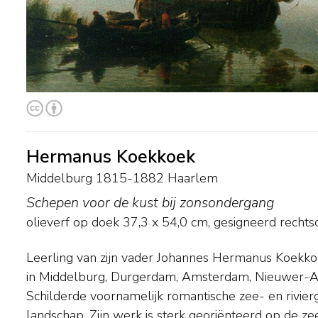
Hermanus Koekkoek
Middelburg 1815-1882 Haarlem
Schepen voor de kust bij zonsondergang
olieverf op doek
37,3
x
54,0
cm, gesigneerd recht
Leerling van zijn vader Johannes Hermanus Koekk
vermaarde Hollandse schilders uit de Gouden eeuw. A
in Middelburg, Durgerdam, Amsterdam, Nieuwer-A
veel waardering voor zijn werk; in 1875 ontving hij
Schilderde voornamelijk romantische zee- en rivier
voor schilderskunst. Behalve aan zijn zonen gaf 
landschap. Zijn werk is sterk georiënteerd op de zeegezichten van de