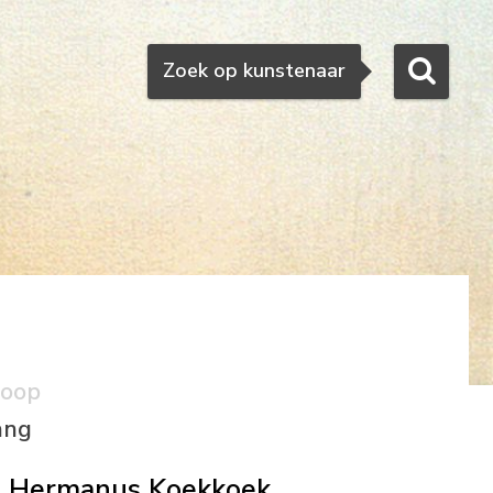
Zoeken
Zoek op kunstenaar
koop
ang
Hermanus Koekkoek