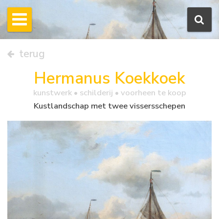
terug
Hermanus Koekkoek
kunstwerk •
schilderij
• voorheen te koop
Kustlandschap met twee vissersschepen