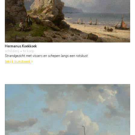
Hermanus Koekkoek
schilderij
• te koop
Strandgezicht met vissers en schepen langs een rotskust
bekijk kunstwerk