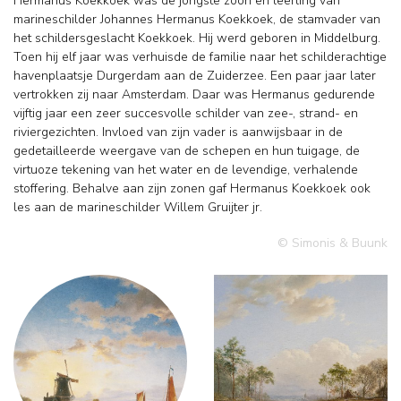
Hermanus Koekkoek was de jongste zoon en leerling van
marineschilder Johannes Hermanus Koekkoek, de stamvader van
het schildersgeslacht Koekkoek. Hij werd geboren in Middelburg.
Toen hij elf jaar was verhuisde de familie naar het schilderachtige
havenplaatsje Durgerdam aan de Zuiderzee. Een paar jaar later
vertrokken zij naar Amsterdam. Daar was Hermanus gedurende
vijftig jaar een zeer succesvolle schilder van zee-, strand- en
riviergezichten. Invloed van zijn vader is aanwijsbaar in de
gedetailleerde weergave van de schepen en hun tuigage, de
virtuoze tekening van het water en de levendige, verhalende
stoffering. Behalve aan zijn zonen gaf Hermanus Koekkoek ook
les aan de marineschilder Willem Gruijter jr.
© Simonis & Buunk