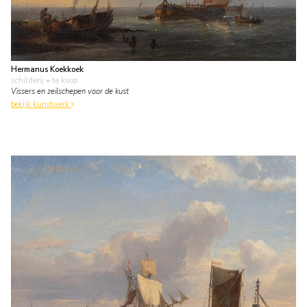
Hermanus Koekkoek
schilderij
• te koop
Vissers en zeilschepen voor de kust
bekijk kunstwerk