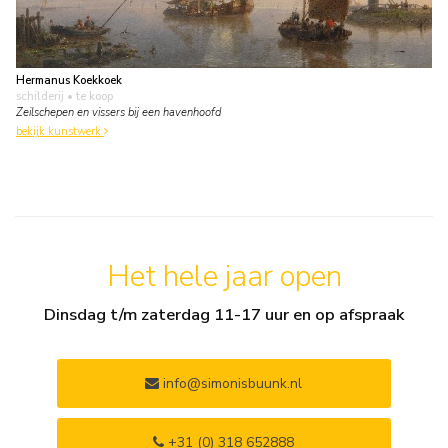
Hermanus Koekkoek
schilderij
• te koop
Zeilschepen en vissers bij een havenhoofd
bekijk kunstwerk
Het hele jaar open
Dinsdag t/m zaterdag 11-17 uur en op afspraak
info@simonisbuunk.nl
+31 (0) 318 652888