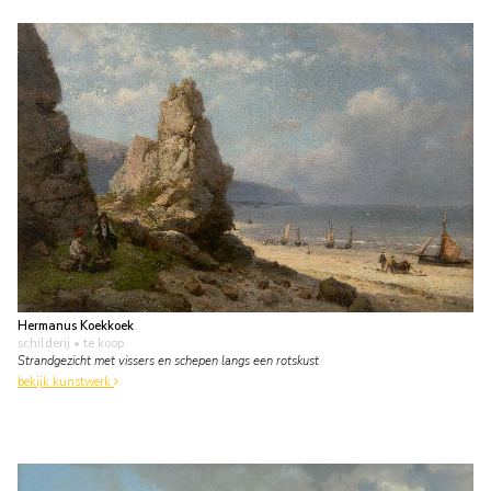
Hermanus Koekkoek
schilderij
• te koop
Strandgezicht met vissers en schepen langs een rotskust
bekijk kunstwerk