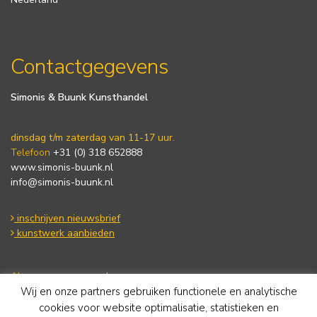
Contactgegevens
Simonis & Buunk Kunsthandel
dinsdag t/m zaterdag van 11-17 uur.
Telefoon
+31 (0) 318 652888
www.simonis-buunk.nl
info@simonis-buunk.nl
inschrijven nieuwsbrief
kunstwerk aanbieden
Algemene voorwaarden
Wij en onze partners gebruiken functionele en analytische
Privacy statement
Cookie Policy
cookies voor website optimalisatie, statistieken en