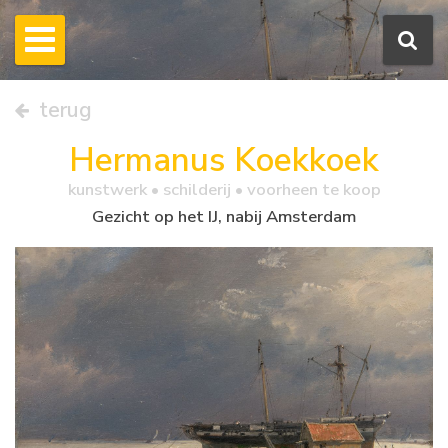
terug
Hermanus Koekkoek
kunstwerk •
schilderij
• voorheen te koop
Gezicht op het IJ, nabij Amsterdam