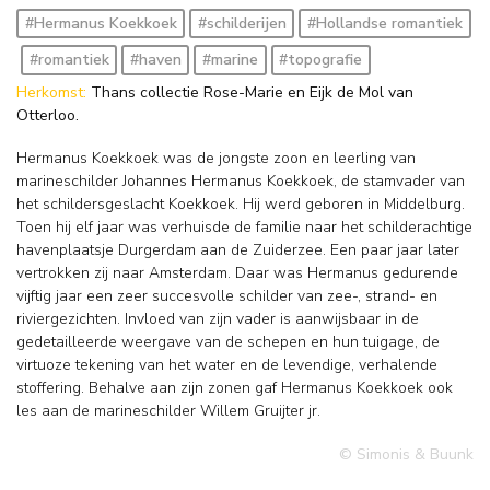
#Hermanus Koekkoek
#schilderijen
#Hollandse romantiek
#romantiek
#haven
#marine
#topografie
Herkomst:
Thans collectie Rose-Marie en Eijk de Mol van
Otterloo.
Hermanus Koekkoek was de jongste zoon en leerling van
marineschilder Johannes Hermanus Koekkoek, de stamvader van
het schildersgeslacht Koekkoek. Hij werd geboren in Middelburg.
Toen hij elf jaar was verhuisde de familie naar het schilderachtige
havenplaatsje Durgerdam aan de Zuiderzee. Een paar jaar later
vertrokken zij naar Amsterdam. Daar was Hermanus gedurende
vijftig jaar een zeer succesvolle schilder van zee-, strand- en
riviergezichten. Invloed van zijn vader is aanwijsbaar in de
gedetailleerde weergave van de schepen en hun tuigage, de
virtuoze tekening van het water en de levendige, verhalende
stoffering. Behalve aan zijn zonen gaf Hermanus Koekkoek ook
les aan de marineschilder Willem Gruijter jr.
© Simonis & Buunk