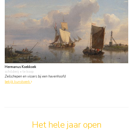
Hermanus Koekkoek
schilderij
• te koop
Zeilschepen en vissers bij een havenhoofd
bekijk kunstwerk
Het hele jaar open