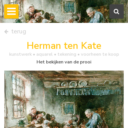
terug
Herman ten Kate
kunstwerk •
aquarel
• tekening • voorheen te koop
Het bekijken van de prooi