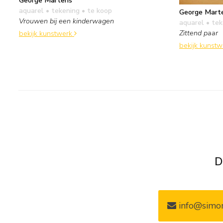
George Martens
aquarel • tekening
• te koop
George Mart
Vrouwen bij een kinderwagen
aquarel • te
Zittend paar
bekijk kunstwerk
bekijk kunst
D
info@simon