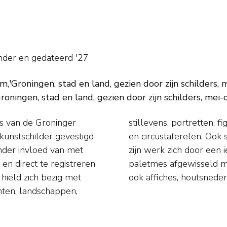
onder en
gedateerd '27
'Groningen, stad en land, gezien door zijn schilders, me
ningen, stad en land, gezien door zijn schilders, mei-
s van de Groninger
ek voor hem - kermis-
s kunstschilder gevestigd
pen. Na 1929 kenmerkte
nder invloed van met
n het gebruik van een
n direct te registreren
lieverf. Martens maakte
 hield zich bezig met
ook affiches, houtsned
ten, landschappen,