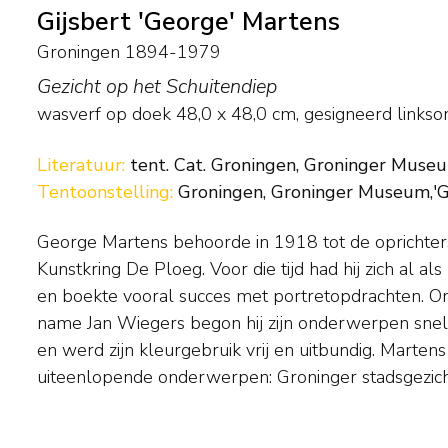
Gijsbert 'George' Martens
Groningen 1894-1979
Gezicht op het Schuitendiep
wasverf op doek
48,0
x
48,0
cm, gesigneerd links
Literatuur:
tent. Cat. Groningen, Groninger Museum,
Tentoonstelling:
Groningen, Groninger Museum,'Gro
George Martens behoorde in 1918 tot de oprichter
stillevens, portretten, figuurstudies en - karakteristi
Kunstkring De Ploeg. Voor die tijd had hij zich al al
en circustaferelen. Ook schilderde hij veel sche
en boekte vooral succes met portretopdrachten. O
zijn werk zich door een iets minder wild karakter e
name Jan Wiegers begon hij zijn onderwerpen snel e
paletmes afgewisseld met penseel in een gladde o
en werd zijn kleurgebruik vrij en uitbundig. Martens
uiteenlopende onderwerpen: Groninger stadsgezich