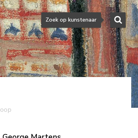
Zoeken
Zoek op kunstenaar
koop
George Martens