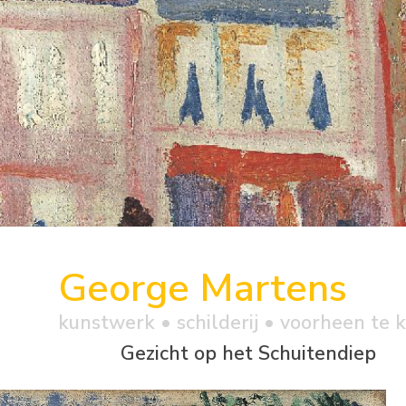
George Martens
kunstwerk •
schilderij
• voorheen te 
Gezicht op het Schuitendiep