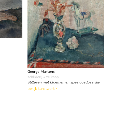
George Martens
schilderij
• te koop
Stilleven met bloemen en speelgoedpaardje
bekijk kunstwerk