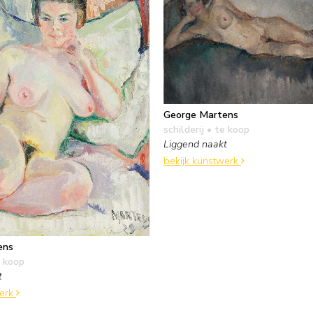
George Martens
schilderij
• te koop
Liggend naakt
bekijk kunstwerk
ens
 koop
t
werk