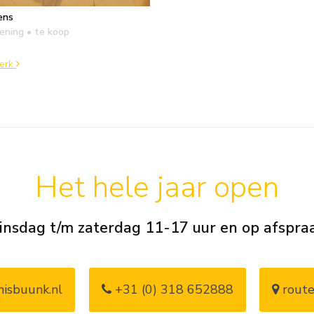
ens
kening
• te koop
werk
Het hele jaar open
insdag t/m zaterdag 11-17 uur en op afspra
isbuunk.nl
+31 (0) 318 652888
route