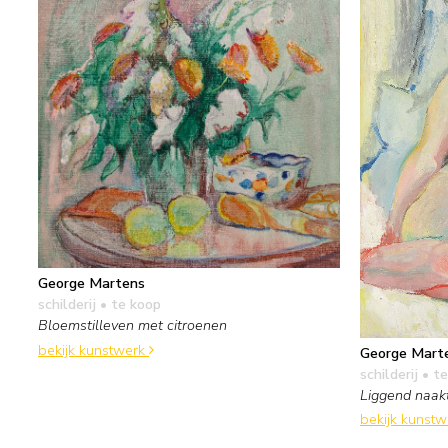
George Martens
schilderij
• te koop
Bloemstilleven met citroenen
bekijk kunstwerk
George Mart
schilderij
• te
Liggend naak
bekijk kunst