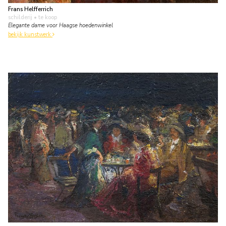
Frans Helfferrich
schilderij
• te koop
Elegante dame voor Haagse hoedenwinkel
bekijk kunstwerk