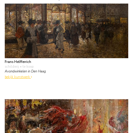
Frans Helfferrich
schilderij
• te koop
Avondwinkelen in Den Haag
bekijk kunstwerk