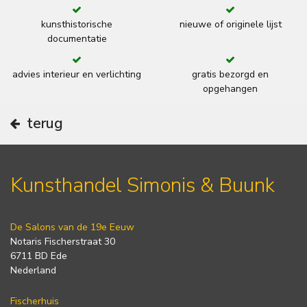
kunsthistorische
nieuwe of originele lijst
documentatie
advies interieur en verlichting
gratis bezorgd en
opgehangen
terug
Kunsthandel Simonis & Buunk
De Salons van de 19e Eeuw
Notaris Fischerstraat 30
6711 BD Ede
Nederland
Fischerhuis