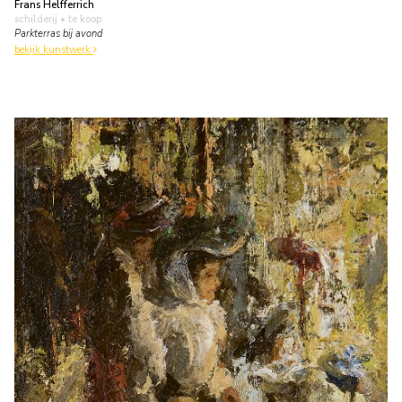
Frans Helfferrich
schilderij
• te koop
Parkterras bij avond
bekijk kunstwerk