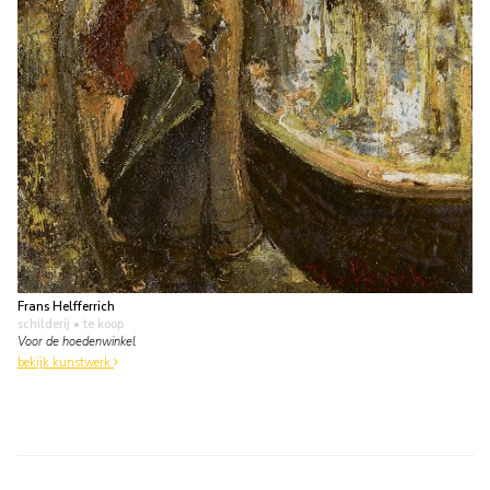
Frans Helfferrich
schilderij
• te koop
Voor de hoedenwinkel
bekijk kunstwerk