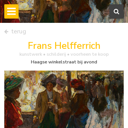
terug
Frans Helfferrich
kunstwerk •
schilderij
• voorheen te koop
Haagse winkelstraat bij avond