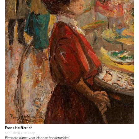
Frans Helfferrich
schilderij
• te koop
Elegante dame voor Haagse hoedenwinkel