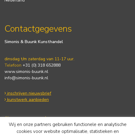
Nederland
Contactgegevens
Simonis & Buunk Kunsthandel
dinsdag t/m zaterdag van 11-17 uur.
Telefoon
+31 (0) 318 652888
www.simonis-buunk.nl
info@simonis-buunk.nl
inschrijven nieuwsbrief
kunstwerk aanbieden
Algemene voorwaarden
Wij en onze partners gebruiken functionele en analytische
Privacy statement
Cookie Policy
cookies voor website optimalisatie, statistieken en