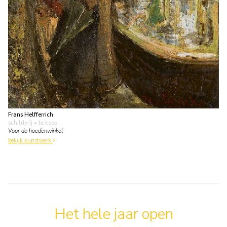
Frans Helfferrich
schilderij
• te koop
Voor de hoedenwinkel
bekijk kunstwerk
Het hele jaar open