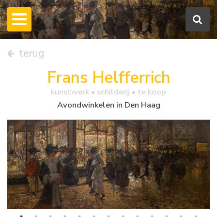
terug
Frans Helfferrich
kunstwerk •
schilderij
• te koop
Avondwinkelen in Den Haag