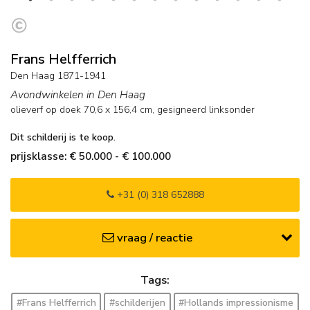
Frans Helfferrich
Den Haag 1871-1941
Avondwinkelen in Den Haag
olieverf op doek
70,6
x
156,4
cm, gesigneerd linksonder
Dit schilderij is te koop.
prijsklasse: € 50.000 - € 100.000
+31 (0) 318 652888
vraag / reactie
Tags:
#Frans Helfferrich
#schilderijen
#Hollands impressionisme