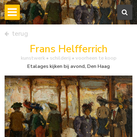
terug
Frans Helfferrich
kunstwerk •
schilderij
• voorheen te koop
Etalages kijken bij avond, Den Haag