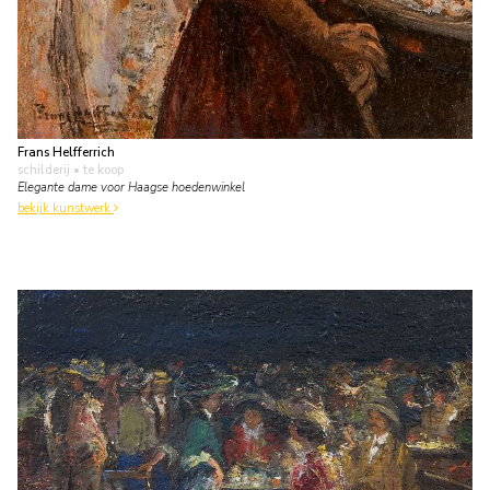
Frans Helfferrich
schilderij
• te koop
Elegante dame voor Haagse hoedenwinkel
bekijk kunstwerk