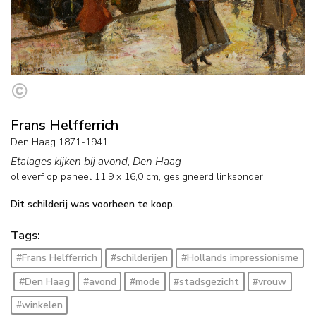
Frans Helfferrich
Den Haag 1871-1941
Etalages kijken bij avond, Den Haag
olieverf op paneel
11,9
x
16,0
cm, gesigneerd linksonder
Dit schilderij was voorheen te koop.
Tags:
#Frans Helfferrich
#schilderijen
#Hollands impressionisme
#Den Haag
#avond
#mode
#stadsgezicht
#vrouw
#winkelen