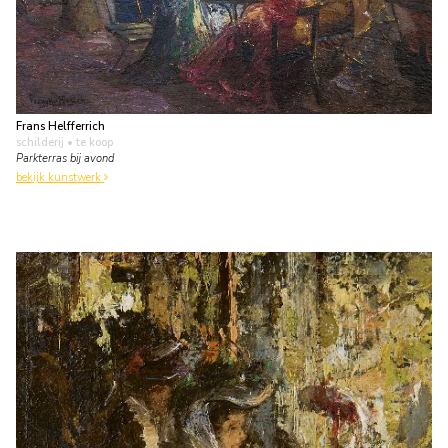
Frans Helfferrich
schilderij
• te koop
Parkterras bij avond
bekijk kunstwerk