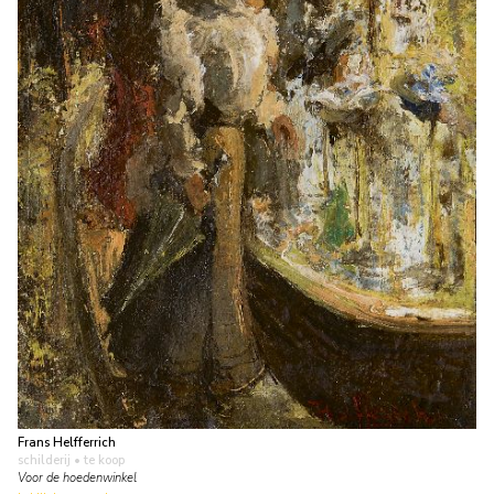
Frans Helfferrich
schilderij
• te koop
Voor de hoedenwinkel