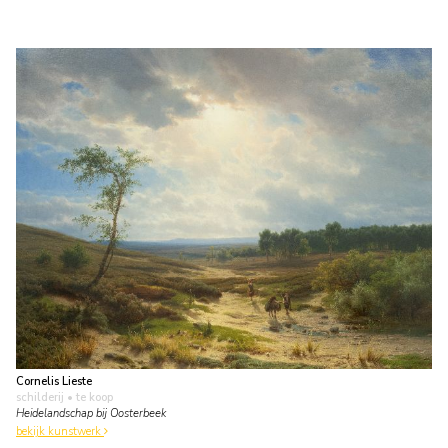
Cornelis Lieste
schilderij
• te koop
Heidelandschap bij Oosterbeek
bekijk kunstwerk