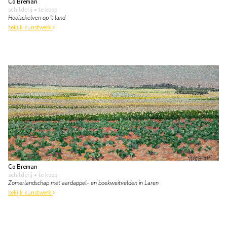
Co Breman
schilderij
• te koop
Hooischelven op 't land
bekijk kunstwerk
Co Breman
schilderij
• te koop
Zomerlandschap met aardappel- en boekweitvelden in Laren
bekijk kunstwerk