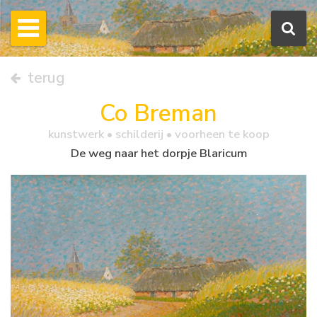
terug
Co Breman
kunstwerk •
schilderij
• voorheen te koop
De weg naar het dorpje Blaricum