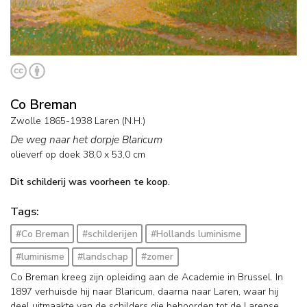
Co Breman
Zwolle 1865-1938 Laren (N.H.)
De weg naar het dorpje Blaricum
olieverf op doek
38,0
x
53,0
cm
Dit schilderij was voorheen te koop.
Tags:
#Co Breman
#schilderijen
#Hollands luminisme
#luminisme
#landschap
#zomer
Co Breman kreeg zijn opleiding aan de Academie in Brussel. In
1897 verhuisde hij naar Blaricum, daarna naar Laren, waar hij
deel uitmaakte van de schilders die behoorden tot de Larense