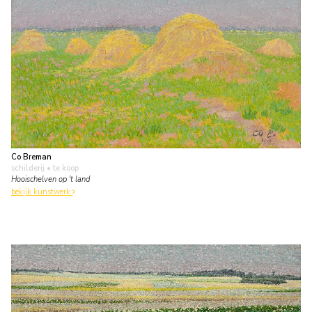
Co Breman
schilderij
• te koop
Hooischelven op 't land
bekijk kunstwerk