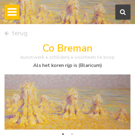
terug
Co Breman
kunstwerk •
schilderij
• voorheen te koop
Als het koren rijp is (Blaricum)