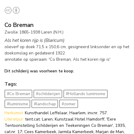
Co Breman
Zwolle 1865-1938 Laren (N.H.)
Als het koren rijp is (Blaricum)
olieverf op doek
71,5
x
150,6
cm, gesigneerd linksonder en op het
doekomslag en
gedateerd 1922
annotatie op spieraam: 'Co Breman, Als het koren rijp is'
Dit schilderij was voorheen te koop.
Tags:
#Co Breman
#schilderijen
#Hollands luminisme
#luminisme
#landschap
#zomer
Herkomst:
Kunsthandel Leffelaar, Haarlem, inv.nr. 757.
Literatuur:
tent.cat. Laren, Kunstzaal Hotel Hamdorff, 'Eere
Tentoonstelling Schilderijen en Teekeningen Co Breman', 1935,
cat.nr. 17; Cees Kamerbeek, Jarmila Kamerbeek, Marjan de Man,