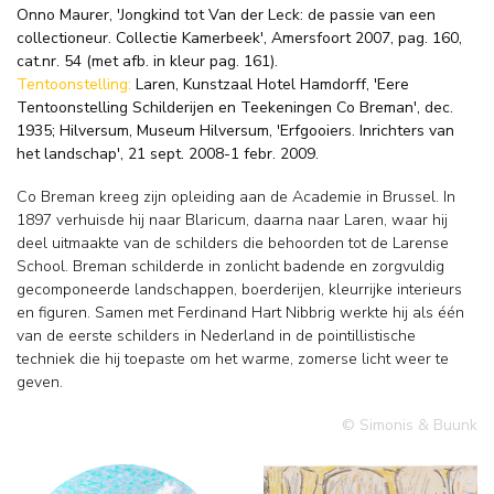
Onno Maurer, 'Jongkind tot Van der Leck: de passie van een
collectioneur. Collectie Kamerbeek', Amersfoort 2007, pag. 160,
cat.nr. 54 (met afb. in kleur pag. 161).
Tentoonstelling:
Laren, Kunstzaal Hotel Hamdorff, 'Eere
Tentoonstelling Schilderijen en Teekeningen Co Breman', dec.
1935; Hilversum, Museum Hilversum, 'Erfgooiers. Inrichters van
het landschap', 21 sept. 2008-1 febr. 2009.
Co Breman kreeg zijn opleiding aan de Academie in Brussel. In
1897 verhuisde hij naar Blaricum, daarna naar Laren, waar hij
deel uitmaakte van de schilders die behoorden tot de Larense
School. Breman schilderde in zonlicht badende en zorgvuldig
gecomponeerde landschappen, boerderijen, kleurrijke interieurs
en figuren. Samen met Ferdinand Hart Nibbrig werkte hij als één
van de eerste schilders in Nederland in de pointillistische
techniek die hij toepaste om het warme, zomerse licht weer te
geven.
© Simonis & Buunk