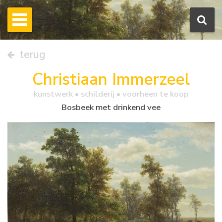
terug
Christiaan Immerzeel
kunstwerk •
schilderij
• voorheen te koop
Bosbeek met drinkend vee