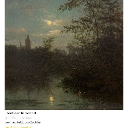
Christiaan Immerzeel
schilderij
• te koop
Een nachtelijk boottochtje
bekijk kunstwerk