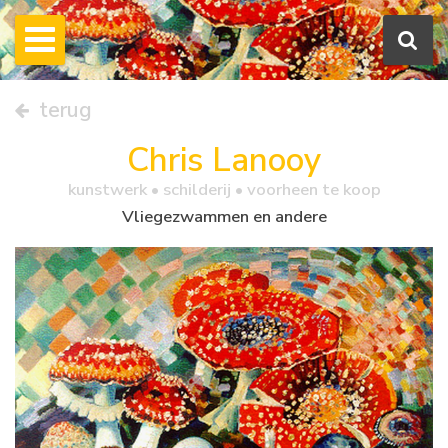
terug
Chris Lanooy
kunstwerk •
schilderij
• voorheen te koop
Vliegezwammen en andere