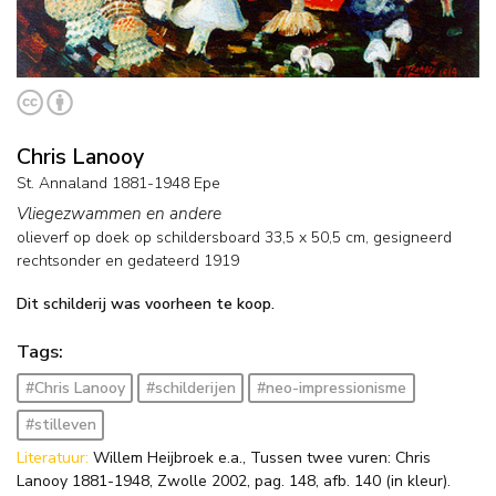
Chris Lanooy
St. Annaland 1881-1948 Epe
Vliegezwammen en andere
olieverf op doek op schildersboard
33,5
x
50,5
cm, gesigneerd
rechtsonder en
gedateerd 1919
Dit schilderij was voorheen te koop.
Tags:
#Chris Lanooy
#schilderijen
#neo-impressionisme
#stilleven
Literatuur:
Willem Heijbroek e.a., Tussen twee vuren: Chris
Lanooy 1881-1948, Zwolle 2002, pag. 148, afb. 140 (in kleur).