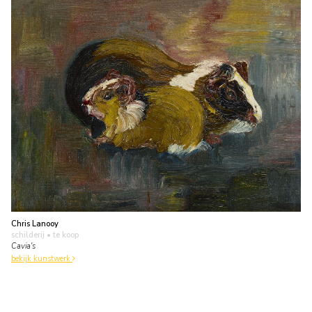
Chris Lanooy
schilderij
• te koop
Cavia's
bekijk kunstwerk