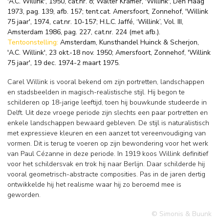
'A.C. Willink', 1950, cat.nr. 8; Walter Kramer, 'Willink', Den Haag
1973, pag. 139, afb. 157; tent.cat. Amersfoort, Zonnehof, 'Willink
75 jaar', 1974, cat.nr. 10-157; H.L.C. Jaffé, ‘Willink’, Vol. III,
Amsterdam 1986, pag. 227, cat.nr. 224 (met afb.).
Tentoonstelling:
Amsterdam, Kunsthandel Huinck & Scherjon,
'A.C. Willink', 23 okt.-18 nov. 1950; Amersfoort, Zonnehof, 'Willink
75 jaar', 19 dec. 1974-2 maart 1975.
Carel Willink is vooral bekend om zijn portretten, landschappen
en stadsbeelden in magisch-realistische stijl. Hij begon te
schilderen op 18-jarige leeftijd, toen hij bouwkunde studeerde in
Delft. Uit deze vroege periode zijn slechts een paar portretten en
enkele landschappen bewaard gebleven. De stijl is naturalistisch
met expressieve kleuren en een aanzet tot vereenvoudiging van
vormen. Dit is terug te voeren op zijn bewondering voor het werk
van Paul Cézanne in deze periode. In 1919 koos Willink definitief
voor het schildersvak en trok hij naar Berlijn. Daar schilderde hij
vooral geometrisch-abstracte composities. Pas in de jaren dertig
ontwikkelde hij het realisme waar hij zo beroemd mee is
geworden.
© Simonis & Buunk