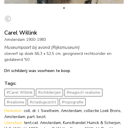
Carel Willink
Amsterdam 1900-1983
Museumpoort bij avond (Rijksmuseum)
olieverf op doek
66,3
x
52,5
cm, gesigneerd rechtsonder en
gedateerd '50
Dit schilderij was voorheen te koop.
Tags:
#Carel Willink
#schilderijen
#magisch realisme
#realisme
#stadsgezicht
#topografie
Herkomst:
coll. dr. I. Swelheim, Amsterdam; collectie Loek Brons,
Amsterdam; part. bezit.
Literatuur:
tent.cat. Amsterdam, Kunsthandel Huinck & Scherjon,