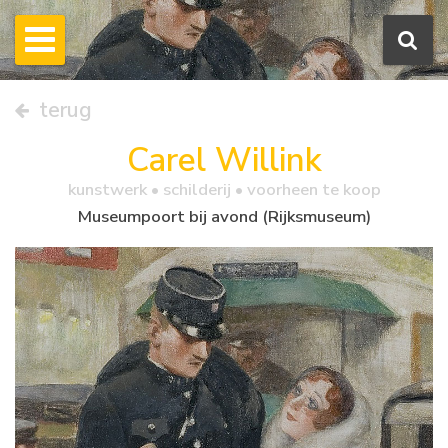
terug
Carel Willink
kunstwerk •
schilderij
• voorheen te koop
Museumpoort bij avond (Rijksmuseum)