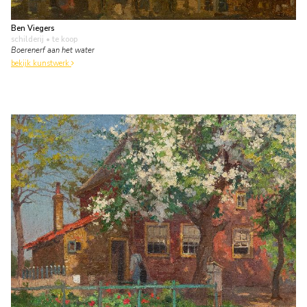
Ben Viegers
schilderij
• te koop
Boerenerf aan het water
bekijk kunstwerk