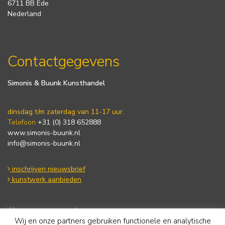
6711 BB Ede
Nederland
Contactgegevens
Simonis & Buunk Kunsthandel
dinsdag t/m zaterdag van 11-17 uur.
Telefoon
+31 (0) 318 652888
www.simonis-buunk.nl
info@simonis-buunk.nl
inschrijven nieuwsbrief
kunstwerk aanbieden
Algemene voorwaarden
Wij en onze partners gebruiken functionele en analytische
Privacy statement