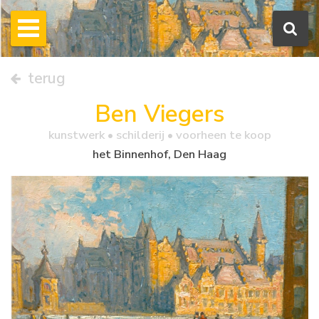
terug
Ben Viegers
kunstwerk •
schilderij
• voorheen te koop
het Binnenhof, Den Haag