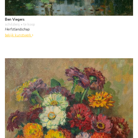
Ben Viegers
schilderij
• te koop
Herfstlandschap
bekijk kunstwerk