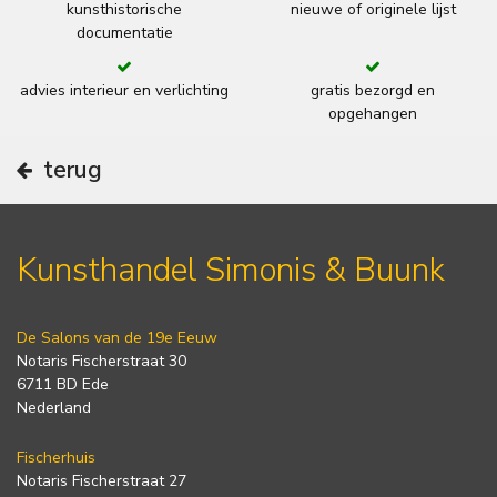
kunsthistorische
nieuwe of originele lijst
documentatie
advies interieur en verlichting
gratis bezorgd en
opgehangen
terug
Kunsthandel Simonis & Buunk
De Salons van de 19e Eeuw
Notaris Fischerstraat 30
6711 BD Ede
Nederland
Fischerhuis
Notaris Fischerstraat 27