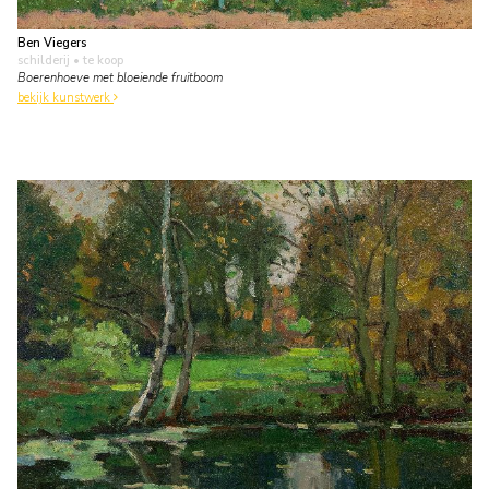
Ben Viegers
schilderij
• te koop
Boerenhoeve met bloeiende fruitboom
bekijk kunstwerk