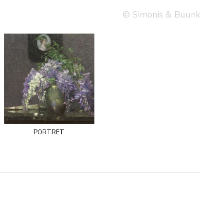
© Simonis & Buunk
portret