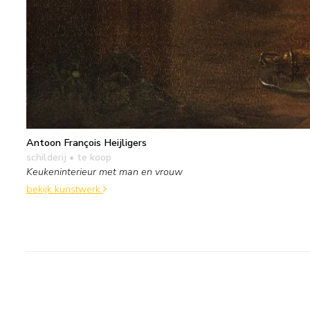
Antoon François Heijligers
schilderij
• te koop
Keukeninterieur met man en vrouw
bekijk kunstwerk