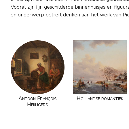
Vooral zijn fijn geschilderde binnenhuisjes en figu
Indië en woonde en werkte daarna voornamelij
en onderwerp betreft denken aan het werk van Pie
Antoon François
Hollandse romantiek
Heijligers