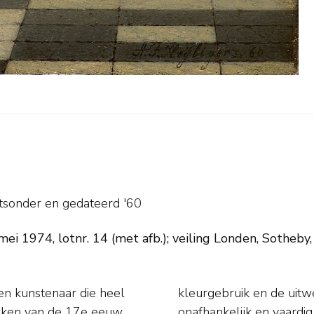
htsonder en
gedateerd '60
 1974, lotnr. 14 (met afb.); veiling Londen, Sotheby, 2
en kunstenaar die heel
n toont hij zich een
tukken van de 17e eeuw.
geboren in Nederlands-