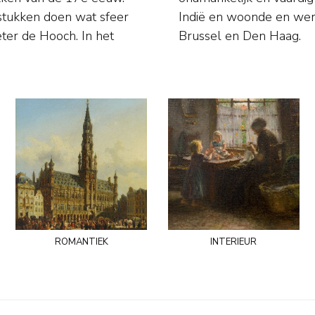
urstukken doen wat sfeer
k in Geertruidenberg,
ter de Hooch. In het
Brussel en Den Haag.
romantiek
interieur