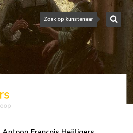
Zoeken
Zoek op kunstenaar
rs
koop
Antoon François Heijligers