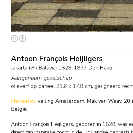
Antoon François Heijligers
Jakarta (v/h Batavia) 1828-1897 Den Haag
Aangenaam gezelschap
olieverf op paneel
21,6
x
17,8
cm, gesigneerd rec
Herkomst:
veiling Amsterdam, Mak van Waay, 20 mei
België.
Antoon François Heijligers, geboren in 1828, was e
kleurgebruik en de uitwerking van de figure
direct zijn inspiratie zocht in de Hollandse genres
onafhankelijk en vaardig schilder. Heijligers werd 