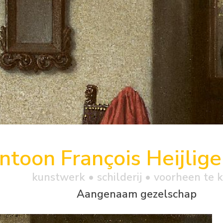
ntoon François Heijlige
kunstwerk •
schilderij
• voorheen te 
Aangenaam gezelschap