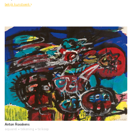
bekijk kunstwerk
Anton Rooskens
aquarel • tekening
• te koop