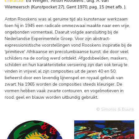
Literatuur:
Ed Wingen, 'Anton Rooskens', uitg. A. van
Wiemeersch (Kunstpocket 27), Gent 1970, pag. 15 (met afb. ).
Anton Rooskens was al geruime tijd als kunstenaar werkzaam
toen hij in 1945 een radicale ommezwaai maakte naar een vrije,
ongebonden vormentaal. Daaruit volgde aansluiting bij de
Nederlandse Experimentele Groep. Voor zijn abstract-
expressionistische voorstellingen vond Rooskens inspiratie bij de
'primitieve' Afrikaanse en precolumbiaanse kunst, die door veel
schilders na de oorlog werd ontdekt. Afgodsbeelden, maskers,
schilden en hun karakteristieke versiering zijn dan ook terug te
vinden in vrijwel al zijn composities uit de jaren 40 en 50,
beheerst door een levendig lijnenspel en royaal gebruik van
zwart. Na 1965 worden de composities steeds kleuriger. De
vormen hebben vaak zwarte contouren, en vogelmotieven in
rood, geel en blauw worden uitbundig gebruikt.
© Simonis & Buunk