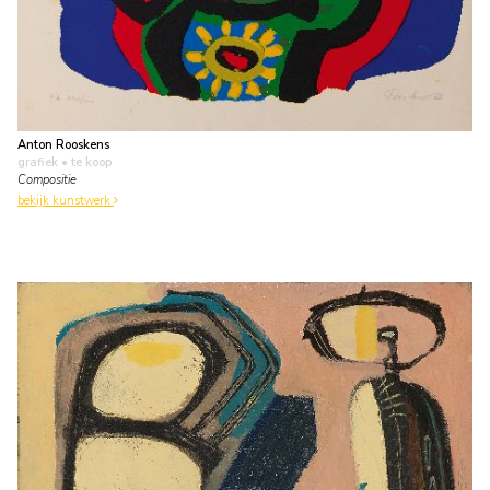
Anton Rooskens
grafiek
• te koop
Compositie
bekijk kunstwerk