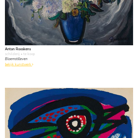
Anton Rooskens
schilderij
• te koop
Bloemstilleven
bekijk kunstwerk