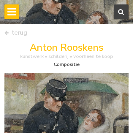
terug
Anton Rooskens
kunstwerk •
schilderij
• voorheen te koop
Compositie