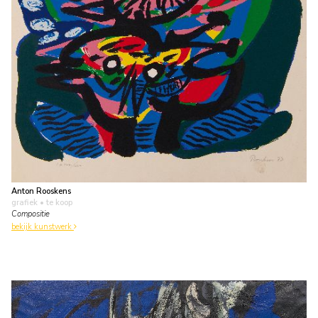
Anton Rooskens
grafiek
• te koop
Compositie
bekijk kunstwerk