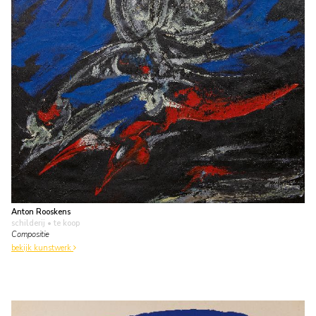
Anton Rooskens
schilderij
• te koop
Compositie
bekijk kunstwerk