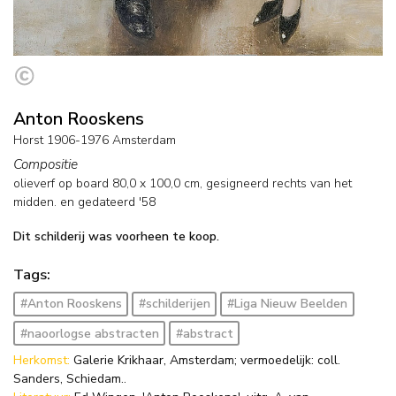
Anton Rooskens
Horst 1906-1976 Amsterdam
Compositie
olieverf op board
80,0
x
100,0
cm, gesigneerd rechts van het
midden. en
gedateerd '58
Dit schilderij was voorheen te koop.
Tags:
#Anton Rooskens
#schilderijen
#Liga Nieuw Beelden
#naoorlogse abstracten
#abstract
Herkomst:
Galerie Krikhaar, Amsterdam; vermoedelijk: coll.
Sanders, Schiedam..