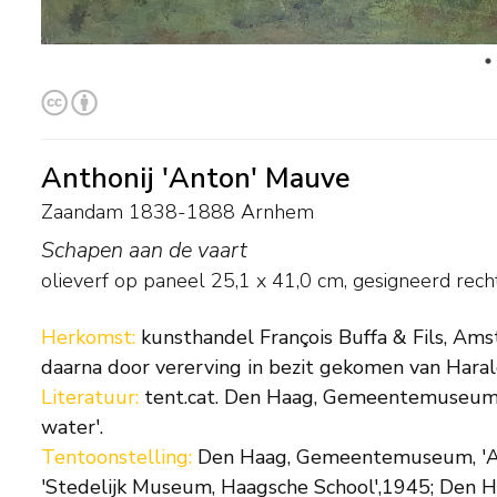
Anthonij 'Anton' Mauve
Zaandam 1838-1888 Arnhem
Schapen aan de vaart
olieverf op paneel
25,1
x
41,0
cm, gesigneerd rech
Herkomst:
kunsthandel François Buffa & Fils, Ams
daarna door vererving in bezit gekomen van Hara
Literatuur:
tent.cat. Den Haag, Gemeentemuseum, 
water'.
Tentoonstelling:
Den Haag, Gemeentemuseum, 'An
'Stedelijk Museum, Haagsche School',1945; Den 