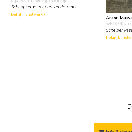
aquarel • tekening
• te koop
Schaapherder met grazende kudde
bekijk kunstwerk
Anton Mauv
schilderij
• te
Schelpenvisse
bekijk kunst
D