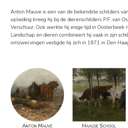
Anton Mauve is een van de bekendste schilders van
vooral de heide schilderde met wollige schaapsk
opleiding kreeg hij bij de dierenschilders P.F. van 
zilvergrijze tonen van het landschap. Een van zijn meest 
Verschuur. Ook werkte hij enige tijd in Oosterbeek m
was een even buiten Laren gelegen stuk woeste grond
Landschap en dieren combineert hij vaak in zijn schi
omzwervingen vestigde hij zich in 1871 in Den Haag,
Anton Mauve
Haagse School