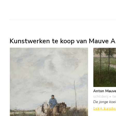
Kunstwerken te koop van Mauve A
Anton Mauv
schilderij
• te
De jonge koe
bekijk kunst