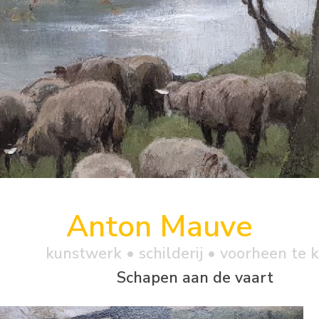
Anton Mauve
kunstwerk •
schilderij
• voorheen te 
Schapen aan de vaart