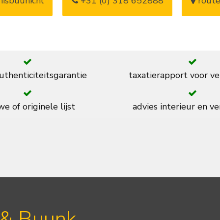
isbuunk.nl
+31 (0) 318 652888
route
thenticiteitsgarantie
taxatierapport voor ve
e of originele lijst
advies interieur en ve
 & Buunk