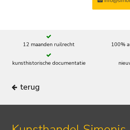
info@simon
12 maanden ruilrecht
100% au
kunsthistorische documentatie
nieuw
terug
Kunsthandel Simonis