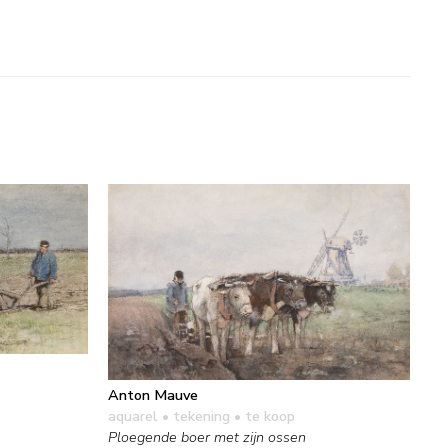
Anton Mauve
aquarel • tekening
• te koop
Ploegende boer met zijn ossen