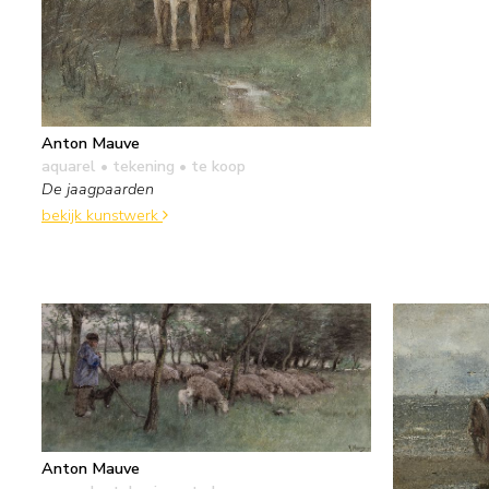
Anton Mauve
aquarel • tekening
• te koop
De jaagpaarden
bekijk kunstwerk
Anton Mauve