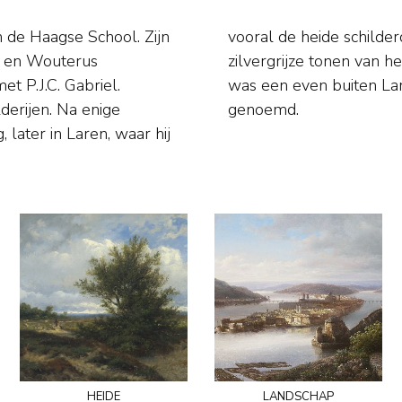
 de Haagse School. Zijn
uddes vervloeiend in de
Os en Wouterus
geliefde plekjes
et P.J.C. Gabriel.
, later Mauvezand
lderijen. Na enige
genoemd.
 later in Laren, waar hij
heide
landschap