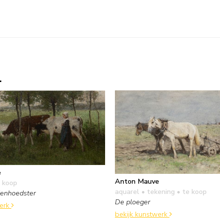
.
e
Anton Mauve
 koop
aquarel • tekening
• te koop
ienhoedster
De ploeger
werk
bekijk kunstwerk