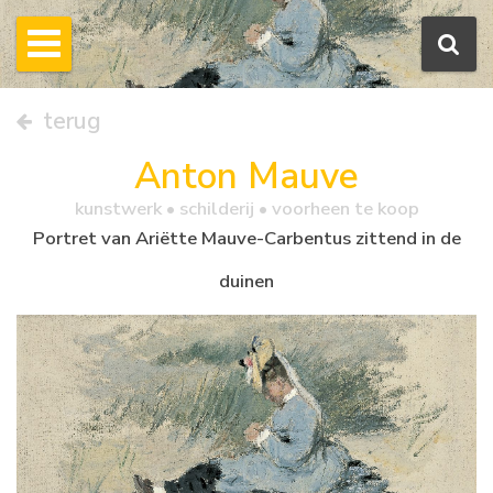
terug
Anton Mauve
kunstwerk •
schilderij
• voorheen te koop
Portret van Ariëtte Mauve-Carbentus zittend in de
duinen