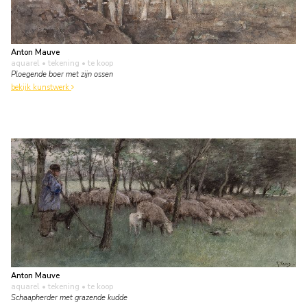
Anton Mauve
aquarel • tekening
• te koop
Ploegende boer met zijn ossen
bekijk kunstwerk
Anton Mauve
aquarel • tekening
• te koop
Schaapherder met grazende kudde