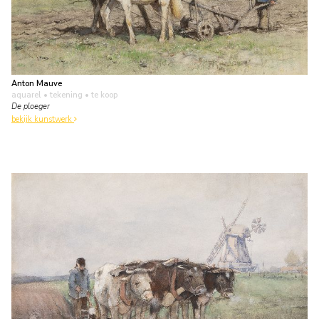
Anton Mauve
aquarel • tekening
• te koop
De ploeger
bekijk kunstwerk