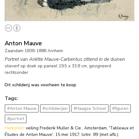
Anton Mauve
Zaandam 1838-1888 Arnhem
Portret van Ariëtte Mauve-Carbentus zittend in de duinen
olieverf op doek op paneel
19,5
x
33,8
cm, gesigneerd
rechtsonder
Dit schilderij was voorheen te koop.
Tags:
#Anton Mauve
#schilderijen
#Haagse School
#figuren
#portret
Herkomst:
veiling Frederik Muller & Cie., Amsterdam, 'Tableaux et
Études de Anton Mauve', 15 mei 1917, lotnr. 89 (met afb.).