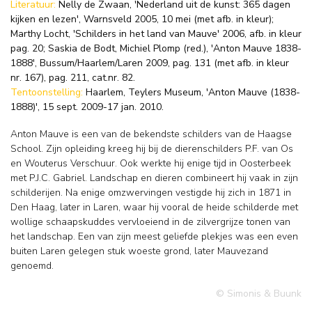
Literatuur:
Nelly de Zwaan, 'Nederland uit de kunst: 365 dagen
kijken en lezen', Warnsveld 2005, 10 mei (met afb. in kleur);
Marthy Locht, 'Schilders in het land van Mauve' 2006, afb. in kleur
pag. 20; Saskia de Bodt, Michiel Plomp (red.), 'Anton Mauve 1838-
1888', Bussum/Haarlem/Laren 2009, pag. 131 (met afb. in kleur
nr. 167), pag. 211, cat.nr. 82.
Tentoonstelling:
Haarlem, Teylers Museum, 'Anton Mauve (1838-
1888)', 15 sept. 2009-17 jan. 2010.
Anton Mauve is een van de bekendste schilders van de Haagse
School. Zijn opleiding kreeg hij bij de dierenschilders P.F. van Os
en Wouterus Verschuur. Ook werkte hij enige tijd in Oosterbeek
met P.J.C. Gabriel. Landschap en dieren combineert hij vaak in zijn
schilderijen. Na enige omzwervingen vestigde hij zich in 1871 in
Den Haag, later in Laren, waar hij vooral de heide schilderde met
wollige schaapskuddes vervloeiend in de zilvergrijze tonen van
het landschap. Een van zijn meest geliefde plekjes was een even
buiten Laren gelegen stuk woeste grond, later Mauvezand
genoemd.
© Simonis & Buunk