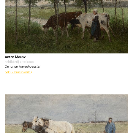
Anton Mauve
schilderij
• te koop
De jonge koeienhoedster
bekijk kunstwerk