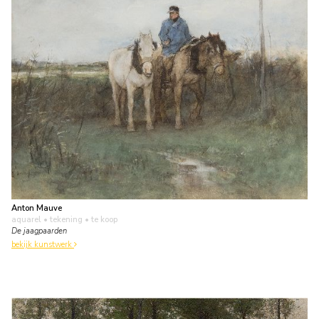
Anton Mauve
aquarel • tekening
• te koop
De jaagpaarden
bekijk kunstwerk