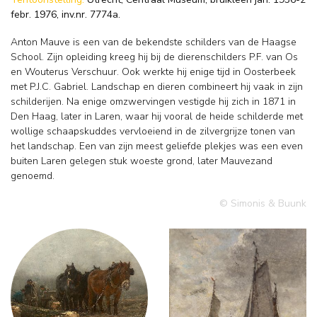
febr. 1976, inv.nr. 7774a.
Anton Mauve is een van de bekendste schilders van de Haagse
School. Zijn opleiding kreeg hij bij de dierenschilders P.F. van Os
en Wouterus Verschuur. Ook werkte hij enige tijd in Oosterbeek
met P.J.C. Gabriel. Landschap en dieren combineert hij vaak in zijn
schilderijen. Na enige omzwervingen vestigde hij zich in 1871 in
Den Haag, later in Laren, waar hij vooral de heide schilderde met
wollige schaapskuddes vervloeiend in de zilvergrijze tonen van
het landschap. Een van zijn meest geliefde plekjes was een even
buiten Laren gelegen stuk woeste grond, later Mauvezand
genoemd.
© Simonis & Buunk