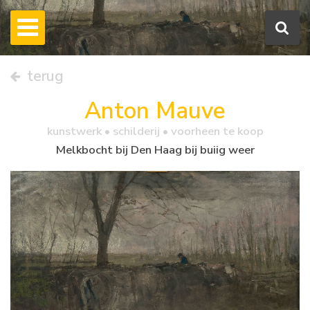
terug
Anton Mauve
kunstwerk •
schilderij
• voorheen te koop
Melkbocht bij Den Haag bij buiig weer