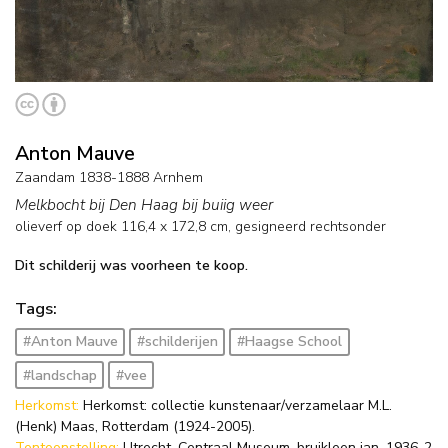
Anton Mauve
Zaandam 1838-1888 Arnhem
Melkbocht bij Den Haag bij buiig weer
olieverf op doek
116,4
x
172,8
cm, gesigneerd rechtsonder
Dit schilderij was voorheen te koop.
Tags:
#Anton Mauve
#schilderijen
#Haagse School
#landschap
#vee
Herkomst:
Herkomst: collectie kunstenaar/verzamelaar M.L.
(Henk) Maas, Rotterdam (1924-2005).
Tentoonstelling:
Utrecht, Centraal Museum, bruikleen jan. 1936-2