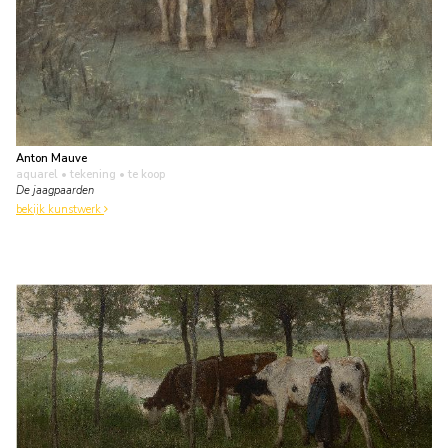
Anton Mauve
aquarel • tekening
• te koop
De jaagpaarden
bekijk kunstwerk