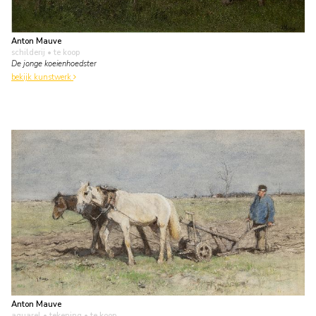
Anton Mauve
schilderij
• te koop
De jonge koeienhoedster
bekijk kunstwerk
Anton Mauve
aquarel • tekening
• te koop