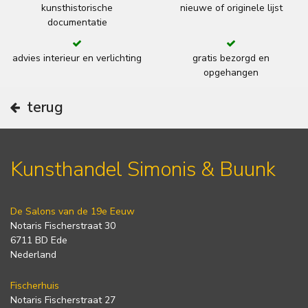
kunsthistorische
nieuwe of originele lijst
documentatie
advies interieur en verlichting
gratis bezorgd en
opgehangen
terug
Kunsthandel Simonis & Buunk
De Salons van de 19e Eeuw
Notaris Fischerstraat 30
6711 BD Ede
Nederland
Fischerhuis
Notaris Fischerstraat 27