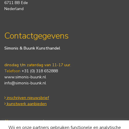
6711 BB Ede
Nederland
Contactgegevens
Simonis & Buunk Kunsthandel
dinsdag t/m zaterdag van 11-17 uur.
Telefoon
+31 (0) 318 652888
www.simonis-buunk.nl
info@simonis-buunk.nl
inschrijven nieuwsbrief
kunstwerk aanbieden
Algemene voorwaarden
Wij en onze partners gebruiken functionele en analytische
Privacy statement