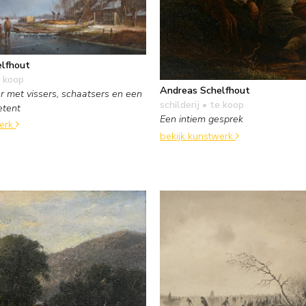
lfhout
 koop
Andreas Schelfhout
er met vissers, schaatsers en een
schilderij
• te koop
etent
Een intiem gesprek
werk
bekijk kunstwerk