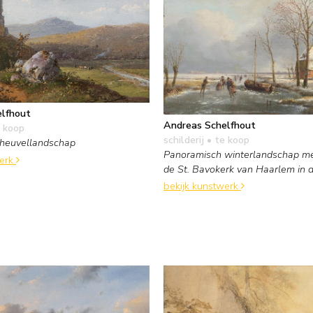
lfhout
Andreas Schelfhout
 koop
schilderij
• te koop
heuvellandschap
Panoramisch winterlandschap me
werk
de St. Bavokerk van Haarlem in d
bekijk kunstwerk