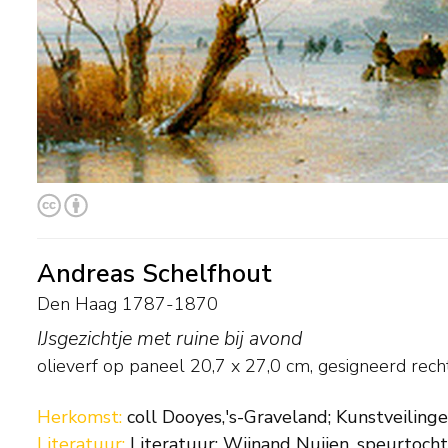
Andreas Schelfhout
Den Haag 1787-1870
IJsgezichtje met ruine bij avond
olieverf op paneel
20,7
x
27,0
cm, gesigneerd rech
Herkomst:
coll Dooyes,'s-Graveland; Kunstveilin
Literatuur:
Literatuur: Wijnand Nuijen, speurtocht 