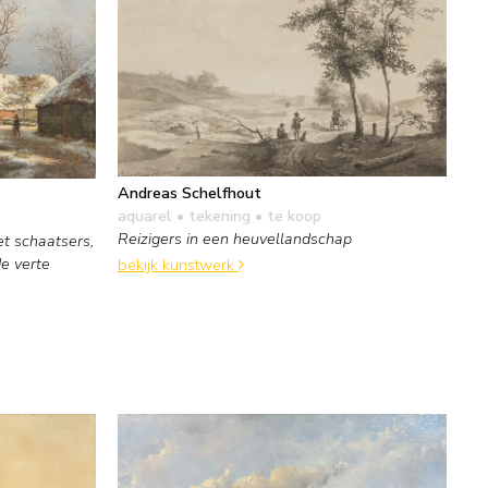
Andreas Schelfhout
aquarel • tekening
• te koop
Reizigers in een heuvellandschap
t schaatsers,
e verte
bekijk kunstwerk