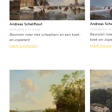
Andreas Sche
Andreas Schelfhout
schilderij
• te
schilderij
• te koop
Bevroren rivi
Bevroren rivier met schaatsers en een koek-
koek-en-zopi
en-zopietent
bekijk kunst
bekijk kunstwerk