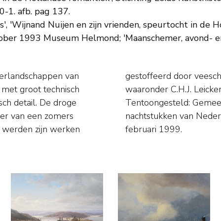
-1. afb. pag 137.
', 'Wijnand Nuijen en zijn vrienden, speurtocht in de
ober 1993 Museum Helmond; 'Maanschemer, avond- en
omerlandschappen van
 had veel leerlingen,
, met groot technisch
ruch en J.B. Jongkind.
ch detail. De droge
schemer; avond- en
eer van een zomers
0' oktober 1998 tot
 werden zijn werken
februari 1999.