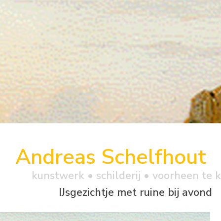
Andreas Schelfhout
kunstwerk •
schilderij
• voorheen te 
IJsgezichtje met ruine bij avond