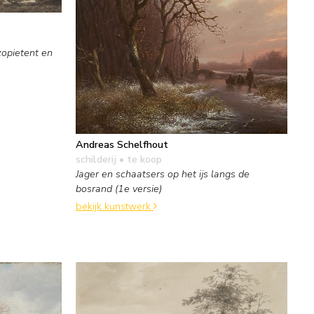
zopietent en
Andreas Schelfhout
schilderij
• te koop
Jager en schaatsers op het ijs langs de
bosrand (1e versie)
bekijk kunstwerk