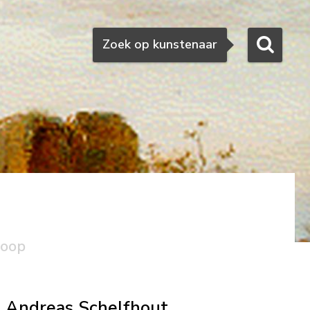
Zoeken
Zoek op kunstenaar
koop
Andreas Schelfhout