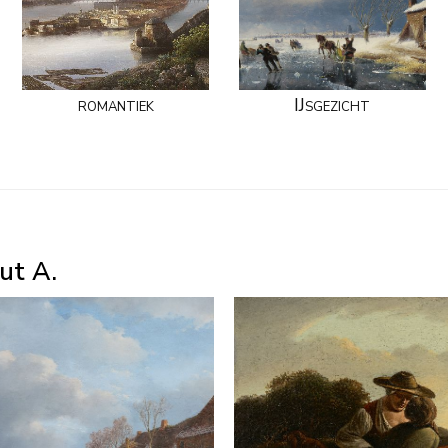
romantiek
IJsgezicht
ut A.