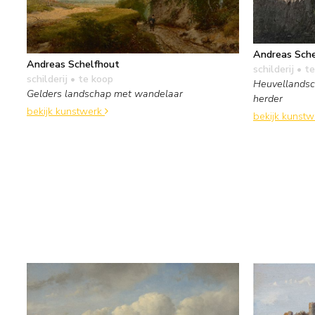
Andreas Sche
Andreas Schelfhout
schilderij
• te
schilderij
• te koop
Heuvellands
Gelders landschap met wandelaar
herder
bekijk kunstwerk
bekijk kunst