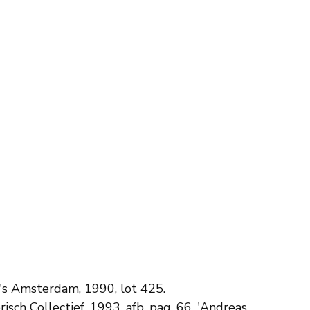
's Amsterdam, 1990, lot 425.
isch Collectief, 1993. afb. pag. 66. 'Andreas