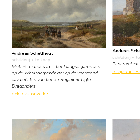
Andreas Sche
Andreas Schelfhout
schilderij
• te
schilderij
• te koop
Panoramisch 
Militaire manoeuvres: het Haagse garnizoen
bekijk kunst
op de Waalsdorpervlakte; op de voorgrond
cavaleristen van het 3e Regiment Ligte
Dragonders
bekijk kunstwerk