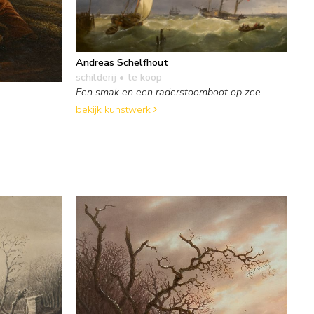
Andreas Schelfhout
schilderij
• te koop
Een smak en een raderstoomboot op zee
bekijk kunstwerk