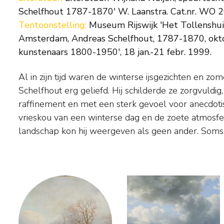
Schelfhout 1787-1870' W. Laanstra. Cat.nr. WO 20
Tentoonstelling:
Museum Rijswijk 'Het Tollenshuis
Amsterdam, Andreas Schelfhout, 1787-1870, okt
kunstenaars 1800-1950', 18 jan.-21 febr. 1999.
Al in zijn tijd waren de winterse ijsgezichten en z
gestoffeerd door veeschilder P.G. van Os. Schelfhout
Schelfhout erg geliefd. Hij schilderde ze zorgvuldig
waaronder C.H.J. Leickert, L.J. Kleijn, H.J. Weissenb
raffinement en met een sterk gevoel voor anecdotis
Tentoongesteld: Gemeentemuseum Helmond, 'Maan
vrieskou van een winterse dag en de zoete atmosf
nachtstukken van Nederlandse kunstenaars 1800-195
landschap kon hij weergeven als geen ander. Soms