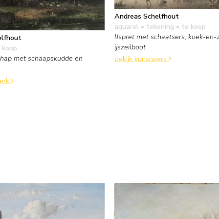
Andreas Schelfhout
aquarel • tekening
• te koop
IJspret met schaatsers, koek-en-
lfhout
ijszeilboot
 koop
chap met schaapskudde en
bekijk kunstwerk
werk