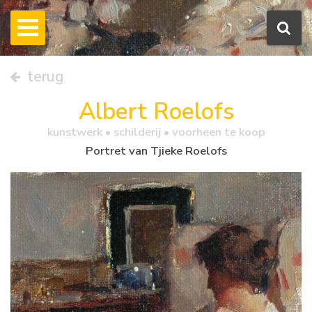
terug
Albert Roelofs
kunstwerk •
schilderij
• voorheen te koop
Portret van Tjieke Roelofs