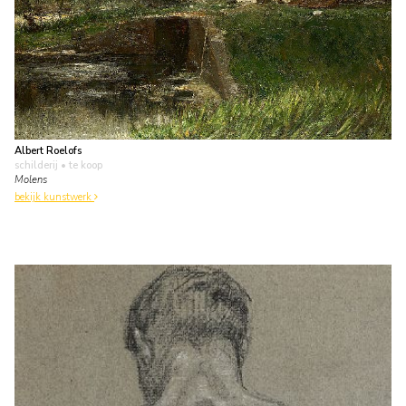
Albert Roelofs
schilderij
• te koop
Molens
bekijk kunstwerk