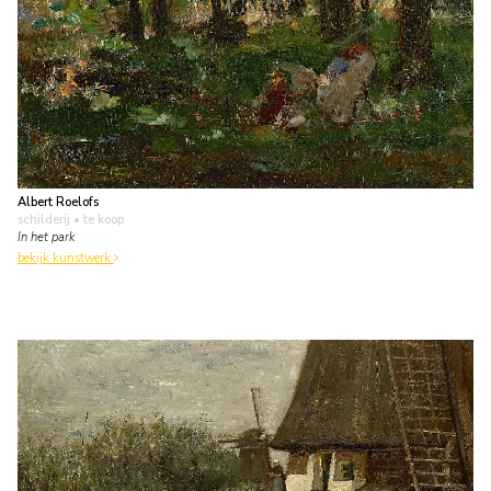
Albert Roelofs
schilderij
• te koop
In het park
bekijk kunstwerk