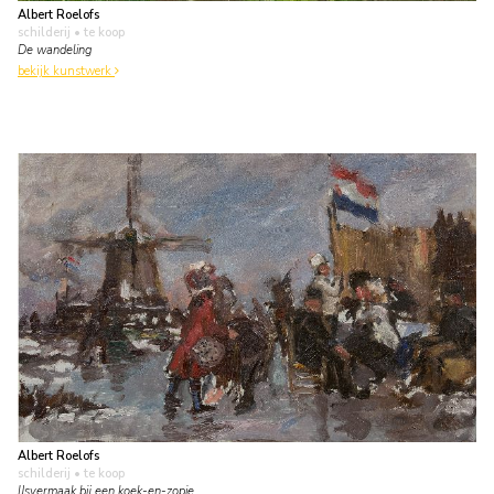
Albert Roelofs
schilderij
• te koop
De wandeling
bekijk kunstwerk
Albert Roelofs
schilderij
• te koop
IJsvermaak bij een koek-en-zopie