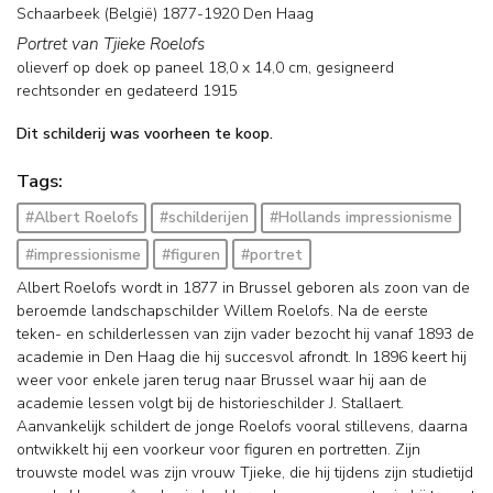
Schaarbeek (België) 1877-1920 Den Haag
Portret van Tjieke Roelofs
olieverf op doek op paneel
18,0
x
14,0
cm, gesigneerd
rechtsonder en
gedateerd 1915
Dit schilderij was voorheen te koop.
Tags:
#Albert Roelofs
#schilderijen
#Hollands impressionisme
#impressionisme
#figuren
#portret
Albert Roelofs wordt in 1877 in Brussel geboren als zoon van de
beroemde landschapschilder Willem Roelofs. Na de eerste
teken- en schilderlessen van zijn vader bezocht hij vanaf 1893 de
academie in Den Haag die hij succesvol afrondt. In 1896 keert hij
weer voor enkele jaren terug naar Brussel waar hij aan de
academie lessen volgt bij de historieschilder J. Stallaert.
Aanvankelijk schildert de jonge Roelofs vooral stillevens, daarna
ontwikkelt hij een voorkeur voor figuren en portretten. Zijn
trouwste model was zijn vrouw Tjieke, die hij tijdens zijn studietijd