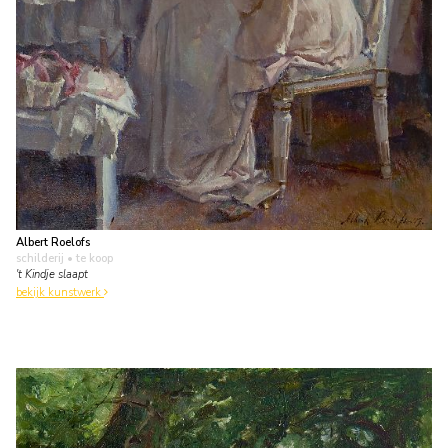
Albert Roelofs
schilderij
• te koop
't Kindje slaapt
bekijk kunstwerk