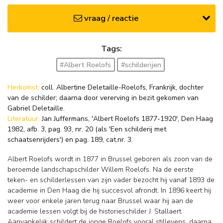
vraag / reactie
Tags:
#Albert Roelofs
#schilderijen
Herkomst:
coll. Albertine Deletaille-Roelofs, Frankrijk, dochter
van de schilder; daarna door vererving in bezit gekomen van
Gabriel Deletaille.
Literatuur:
Jan Juffermans, 'Albert Roelofs 1877-1920', Den Haag
1982, afb. 3, pag. 93, nr. 20 (als 'Een schilderij met
schaatsenrijders') en pag. 189, cat.nr. 3.
Albert Roelofs wordt in 1877 in Brussel geboren als zoon van de
beroemde landschapschilder Willem Roelofs. Na de eerste
teken- en schilderlessen van zijn vader bezocht hij vanaf 1893 de
academie in Den Haag die hij succesvol afrondt. In 1896 keert hij
weer voor enkele jaren terug naar Brussel waar hij aan de
academie lessen volgt bij de historieschilder J. Stallaert.
Aanvankelijk schildert de jonge Roelofs vooral stillevens, daarna