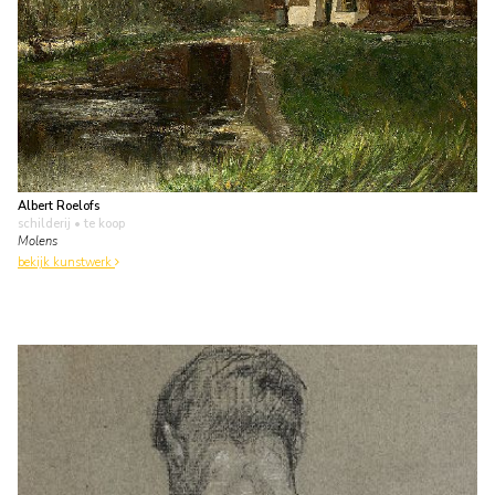
Albert Roelofs
schilderij
• te koop
Molens
bekijk kunstwerk