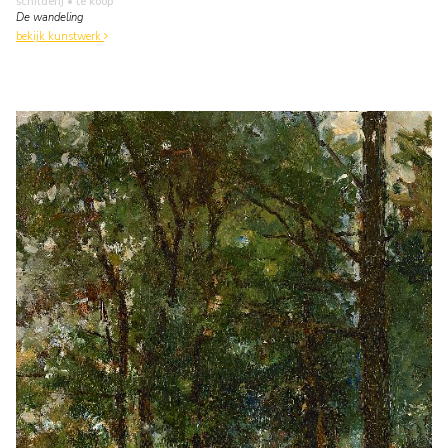
schilderij
• te koop
De wandeling
bekijk kunstwerk