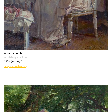
Albert Roelofs
schilderij
• te koop
't Kindje slaapt
bekijk kunstwerk