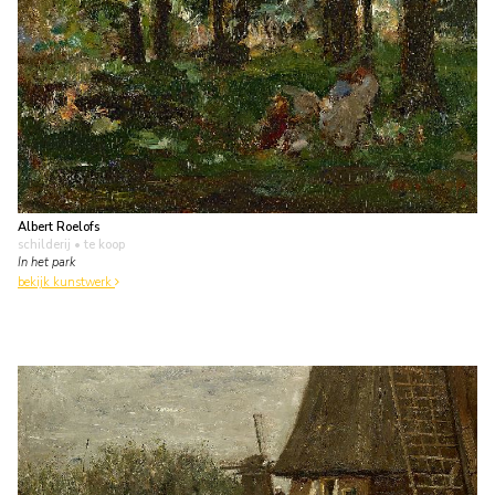
Albert Roelofs
schilderij
• te koop
In het park
bekijk kunstwerk