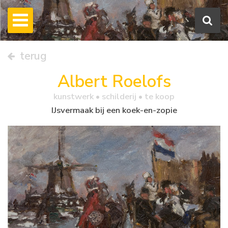
terug
Albert Roelofs
kunstwerk •
schilderij
• te koop
IJsvermaak bij een koek-en-zopie