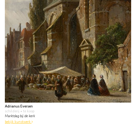
Adrianus Eversen
schilderij
• te koop
Marktdag bij de kerk
bekijk kunstwerk