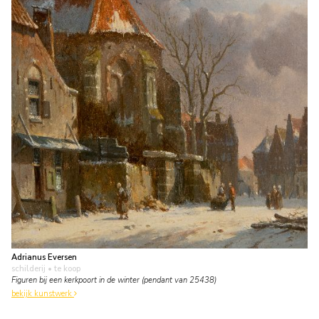
Adrianus Eversen
schilderij
• te koop
Figuren bij een kerkpoort in de winter (pendant van 25438)
bekijk kunstwerk