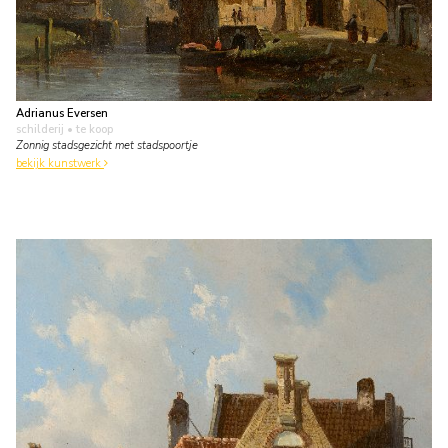
Adrianus Eversen
schilderij
• te koop
Zonnig stadsgezicht met stadspoortje
bekijk kunstwerk