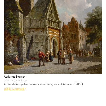
Adrianus Eversen
schilderij
• te koop
Achter de kerk (alleen samen met winters pendant, tezamen 32000)
bekijk kunstwerk