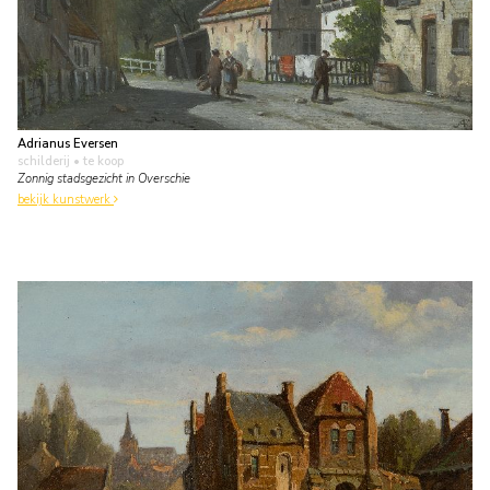
Adrianus Eversen
schilderij
• te koop
Zonnig stadsgezicht in Overschie
bekijk kunstwerk