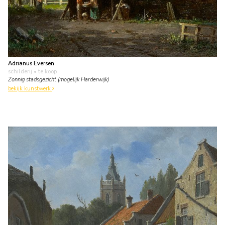
Adrianus Eversen
schilderij
• te koop
Zonnig stadsgezicht (mogelijk Harderwijk)
bekijk kunstwerk