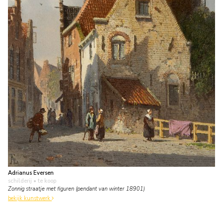
Adrianus Eversen
schilderij
• te koop
Zonnig straatje met figuren (pendant van winter 18901)
bekijk kunstwerk