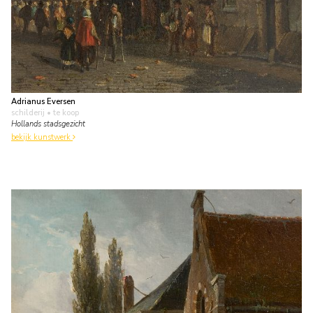
Adrianus Eversen
schilderij
• te koop
Hollands stadsgezicht
bekijk kunstwerk