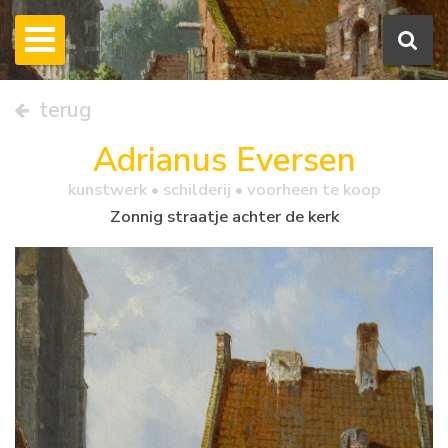
terug
Adrianus Eversen
kunstwerk •
schilderij
• voorheen te koop
Zonnig straatje achter de kerk