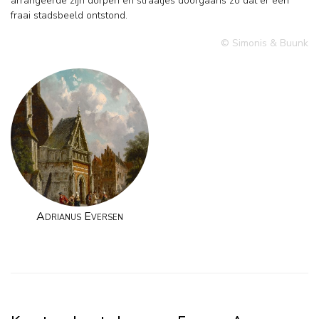
arrangeerde zijn dorpen en straatjes doorgaans zó dat er een
fraai stadsbeeld ontstond.
© Simonis & Buunk
Adrianus Eversen