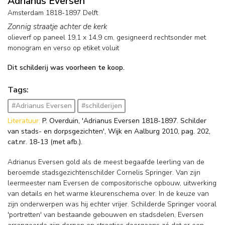
Adrianus Eversen
Amsterdam 1818-1897 Delft
Zonnig straatje achter de kerk
olieverf op paneel
19,1
x
14,9
cm, gesigneerd rechtsonder met
monogram en verso op etiket voluit
Dit schilderij was voorheen te koop.
Tags:
#Adrianus Eversen
#schilderijen
Literatuur:
P. Overduin, 'Adrianus Eversen 1818-1897. Schilder
van stads- en dorpsgezichten', Wijk en Aalburg 2010, pag. 202,
cat.nr. 18-13 (met afb.).
Adrianus Eversen gold als de meest begaafde leerling van de
beroemde stadsgezichtenschilder Cornelis Springer. Van zijn
leermeester nam Eversen de compositorische opbouw, uitwerking
van details en het warme kleurenschema over. In de keuze van
zijn onderwerpen was hij echter vrijer. Schilderde Springer vooral
'portretten' van bestaande gebouwen en stadsdelen, Eversen