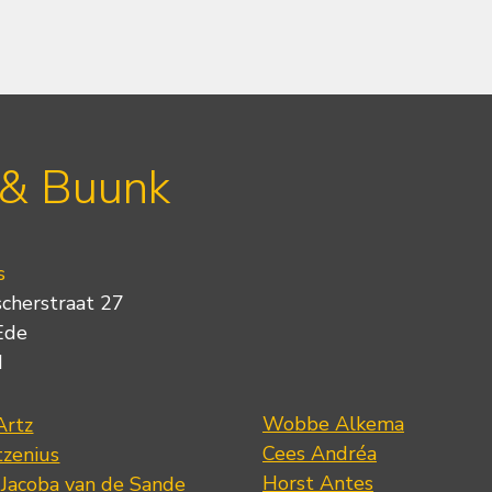
 & Buunk
s
scherstraat 27
Ede
d
Wobbe Alkema
Artz
Cees Andréa
tzenius
Horst Antes
 Jacoba van de Sande