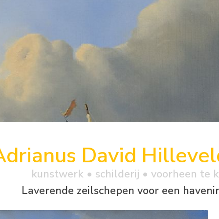
Adrianus David Hillevel
kunstwerk •
schilderij
• voorheen te 
Laverende zeilschepen voor een haven