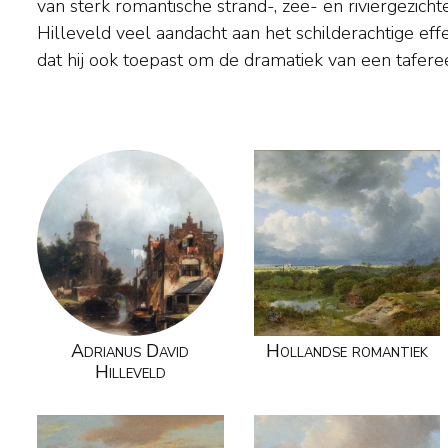
van sterk romantische strand-, zee- en riviergezicht
voor. Het gaat hem dan niet meer om het weerge
Hilleveld veel aandacht aan het schilderachtige eff
landschap met herkenbare scheepstypen en topog
dat hij ook toepast om de dramatiek van een tafere
Adrianus David
Hollandse romantiek
Hilleveld