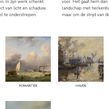
en. In zijn werk schenkt
ven van een vreedzaam
ect van licht en schaduw,
rafische aanduidingen,
el te onderstrepen.
maar om de strijd van d
romantiek
haven