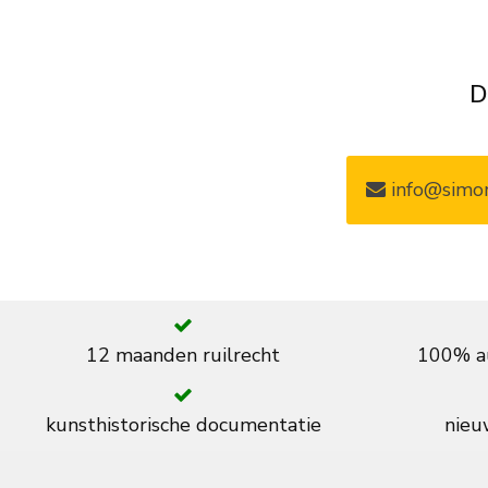
D
info@simon
12 maanden ruilrecht
100% au
kunsthistorische documentatie
nieuw