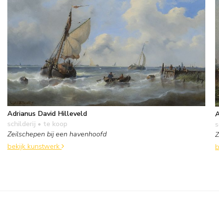
Adrianus David Hilleveld
A
schilderij
• te koop
s
Zeilschepen bij een havenhoofd
Z
bekijk kunstwerk
b