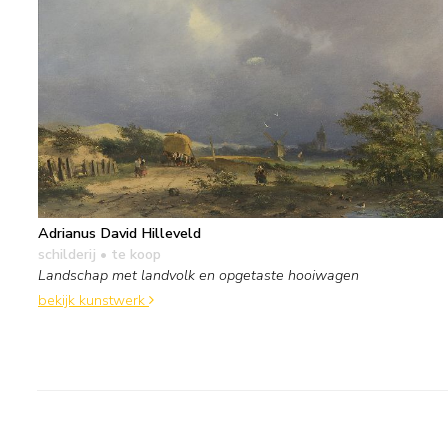
Adrianus David Hilleveld
schilderij
• te koop
Landschap met landvolk en opgetaste hooiwagen
bekijk kunstwerk