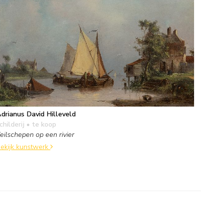
drianus David Hilleveld
childerij
• te koop
eilschepen op een rivier
ekijk kunstwerk