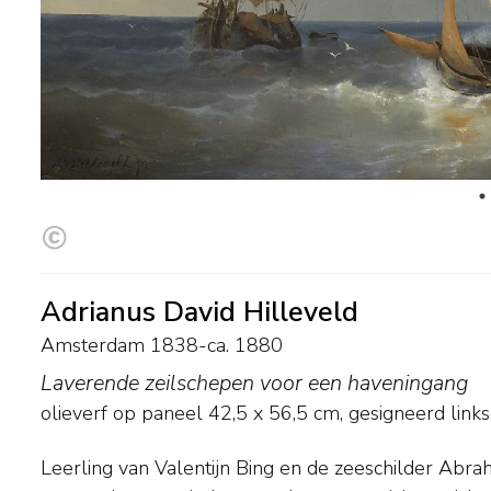
Adrianus David Hilleveld
Amsterdam 1838-ca. 1880
Laverende zeilschepen voor een haveningang
olieverf op paneel
42,5
x
56,5
cm, gesigneerd link
Leerling van Valentijn Bing en de zeeschilder Abra
Zeegezichten bij storm of zwaar weer komen in zi