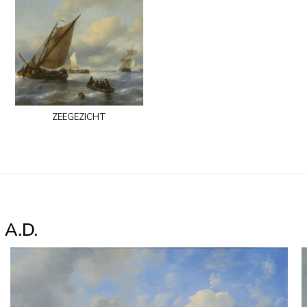
zeegezicht
 A.D.