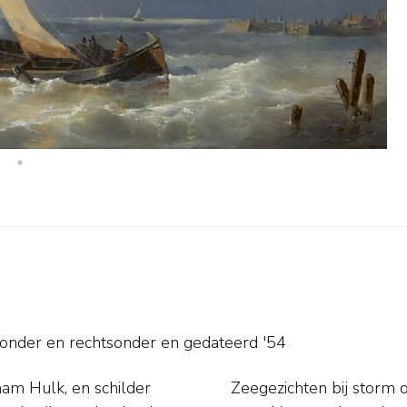
sonder en rechtsonder en
gedateerd '54
ham Hulk, en schilder
jn oeuvre regelmatig