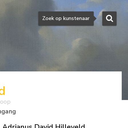
Zoeken
Zoek op kunstenaar
d
koop
ingang
Adrianus David Hilleveld