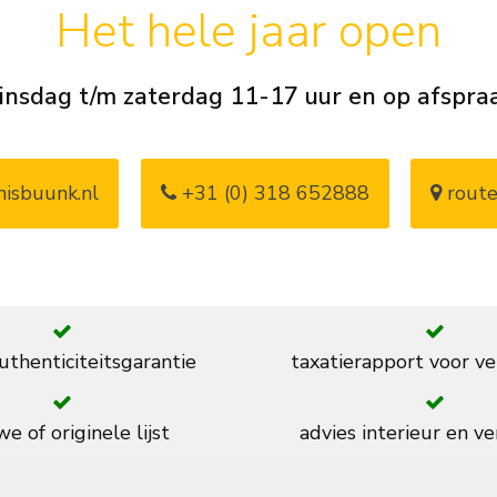
Het hele jaar open
insdag t/m zaterdag 11-17 uur en op afspra
isbuunk.nl
+31 (0) 318 652888
route
thenticiteitsgarantie
taxatierapport voor ve
e of originele lijst
advies interieur en ve