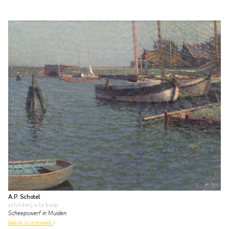
A.P. Schotel
schilderij
• te koop
Scheepswerf in Muiden
bekijk kunstwerk