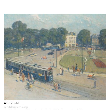
A.P. Schotel
schilderij
• te koop