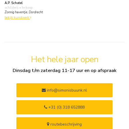
A.P. Schotel
schilderij
• te koop
Zonnig haventje, Dordrecht
bekijk kunstwerk
Het hele jaar open
Dinsdag t/m zaterdag 11-17 uur en op afspraak
info@simonisbuunk.nl
+31 (0) 318 652888
routebeschrijving