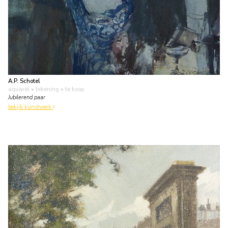
A.P. Schotel
aquarel • tekening
• te koop
Jubilerend paar
bekijk kunstwerk