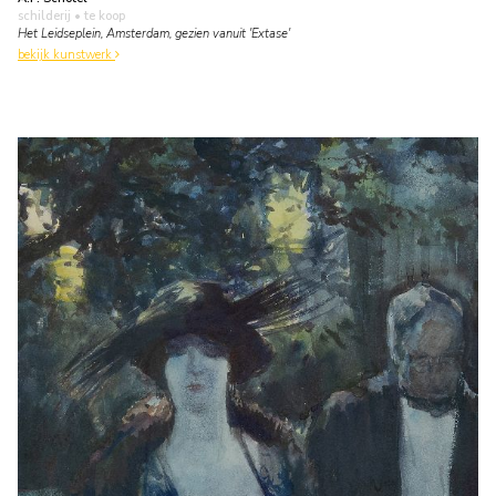
schilderij
• te koop
Het Leidseplein, Amsterdam, gezien vanuit 'Extase'
bekijk kunstwerk