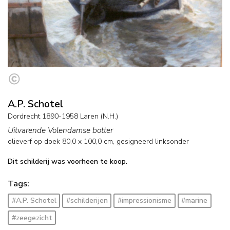
A.P. Schotel
Dordrecht 1890-1958 Laren (N.H.)
Uitvarende Volendamse botter
olieverf op doek
80,0
x
100,0
cm, gesigneerd linksonder
Dit schilderij was voorheen te koop.
Tags:
#A.P. Schotel
#schilderijen
#impressionisme
#marine
#zeegezicht