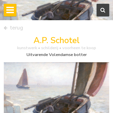
terug
A.P. Schotel
kunstwerk •
schilderij
• voorheen te koop
Uitvarende Volendamse botter