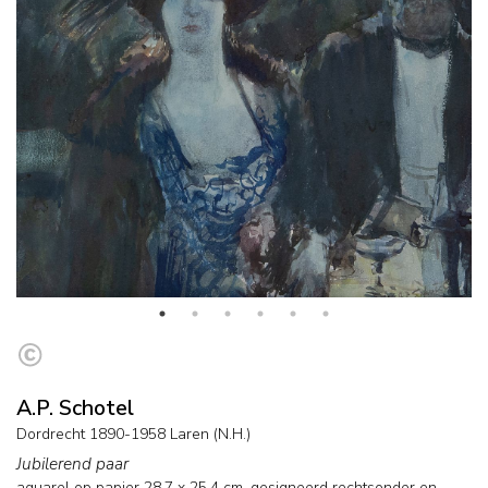
A.P. Schotel
Dordrecht 1890-1958 Laren (N.H.)
Jubilerend paar
aquarel op papier
28,7
x
25,4
cm, gesigneerd rechtsonder en