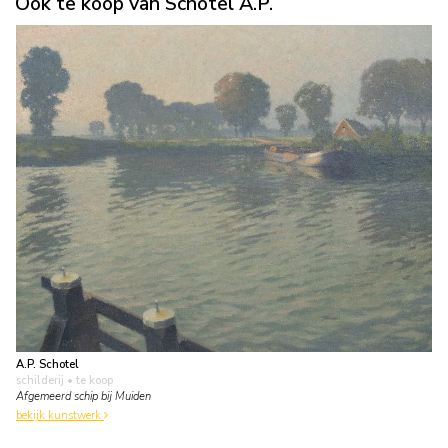
Ook te koop van Schotel A.P.
A.P. Schotel
schilderij
• te koop
Afgemeerd schip bij Muiden
bekijk kunstwerk