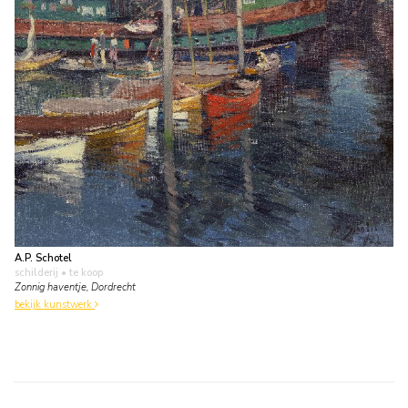
A.P. Schotel
schilderij
• te koop
Zonnig haventje, Dordrecht
bekijk kunstwerk