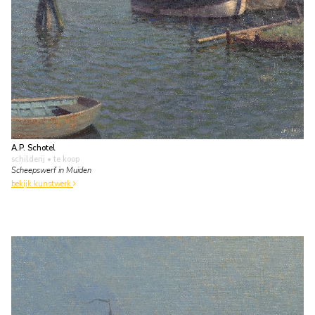
A.P. Schotel
schilderij
• te koop
Scheepswerf in Muiden
bekijk kunstwerk