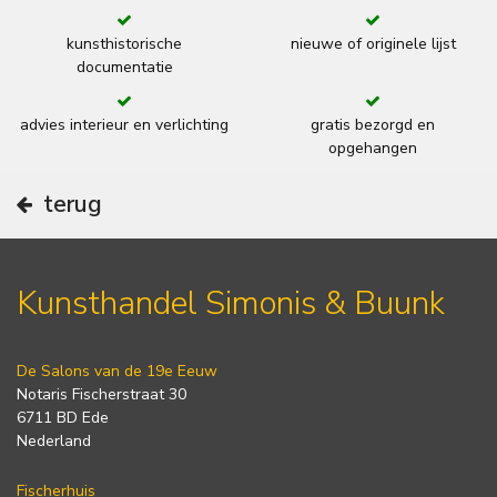
kunsthistorische
nieuwe of originele lijst
documentatie
advies interieur en verlichting
gratis bezorgd en
opgehangen
terug
Kunsthandel Simonis & Buunk
De Salons van de 19e Eeuw
Notaris Fischerstraat 30
6711 BD Ede
Nederland
Fischerhuis