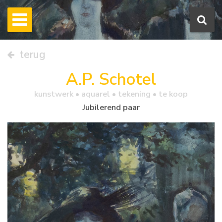
terug
A.P. Schotel
kunstwerk •
aquarel
• tekening • te koop
Jubilerend paar