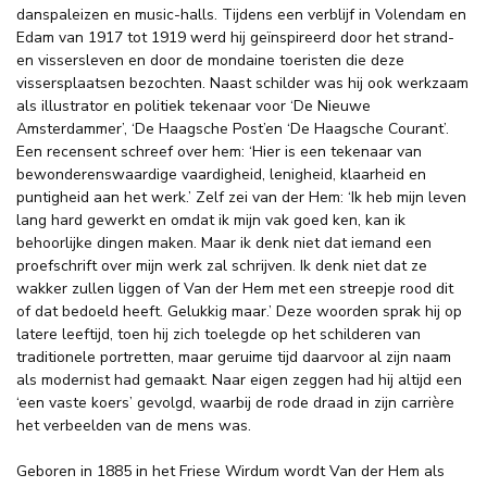
danspaleizen en music-halls. Tijdens een verblijf in Volendam en
Edam van 1917 tot 1919 werd hij geïnspireerd door het strand-
en vissersleven en door de mondaine toeristen die deze
vissersplaatsen bezochten. Naast schilder was hij ook werkzaam
als illustrator en politiek tekenaar voor ‘De Nieuwe
Amsterdammer’, ‘De Haagsche Post’en ‘De Haagsche Courant’.
Een recensent schreef over hem: ‘Hier is een tekenaar van
bewonderenswaardige vaardigheid, lenigheid, klaarheid en
puntigheid aan het werk.’ Zelf zei van der Hem: ‘Ik heb mijn leven
lang hard gewerkt en omdat ik mijn vak goed ken, kan ik
behoorlijke dingen maken. Maar ik denk niet dat iemand een
proefschrift over mijn werk zal schrijven. Ik denk niet dat ze
wakker zullen liggen of Van der Hem met een streepje rood dit
of dat bedoeld heeft. Gelukkig maar.’ Deze woorden sprak hij op
latere leeftijd, toen hij zich toelegde op het schilderen van
traditionele portretten, maar geruime tijd daarvoor al zijn naam
als modernist had gemaakt. Naar eigen zeggen had hij altijd een
‘een vaste koers’ gevolgd, waarbij de rode draad in zijn carrière
het verbeelden van de mens was.
Geboren in 1885 in het Friese Wirdum wordt Van der Hem als