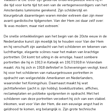
die tijd voor korte tijd tot een van de vertegenwoordigers van het
Amsterdams luminisme gerekend. Zijn schilderstijl en
kleurgebruik daarentegen waren minder extreem dan zijn meer
avant-gardistische tijdgenoten. Van der Hem zei daar zelf over:
‘Ik was modern, maar niet extreem.’
De snelle ontwikkelingen aan het begin van de 20ste eeuw in de
Nederlandse kunst zijn moeilijk bij te houden voor Van der Hem
en hij verschuift zijn aandacht van het schilderen en tekenen van
luchthartige, elegante scènes naar het maken van krachtige
portretten. Dit komt tot uiting in de ernstige, haast sombere
portretten die hij in 1913 in Katwijk en 1917/1918 in Volendam
maakt. Als hij zich in 1918 definitief in Scheveningen vestigt, kiest
hij voor het schilderen van natuurgetrouwe portretten in
opdracht van welgestelde Amerikanen en Nederlanders,
waaronder het Koningshuis. Daarnaast maakt hij wat
jachttaferelen (jacht is zijn hobby), boekillustraties, affiches,
reclameplaten en politieke spotprenten in opdracht. Met het
schilderen van deze portretten verzekert hij zich van een stabiel
inkomen, wat voor Van der Hem, die een eeuwige angst had in
geldnood te komen, erg belangrijk is. Zijn grote technische