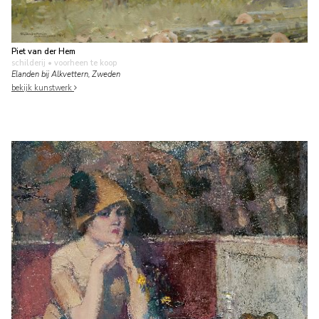
Piet van der Hem
schilderij
• voorheen te koop
Elanden bij Alkvettern, Zweden
bekijk kunstwerk