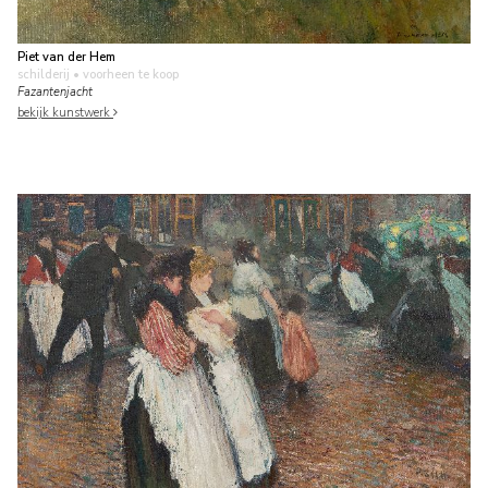
Piet van der Hem
schilderij
• voorheen te koop
Fazantenjacht
bekijk kunstwerk