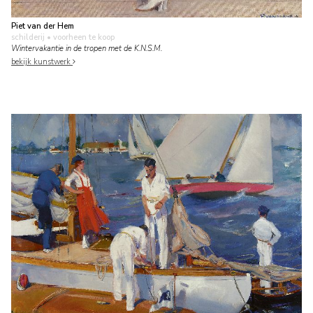
Piet van der Hem
schilderij
• voorheen te koop
Wintervakantie in de tropen met de K.N.S.M.
bekijk kunstwerk