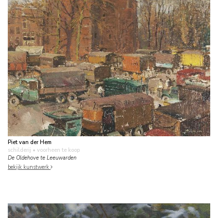
Piet van der Hem
schilderij
• voorheen te koop
De Oldehove te Leeuwarden
bekijk kunstwerk