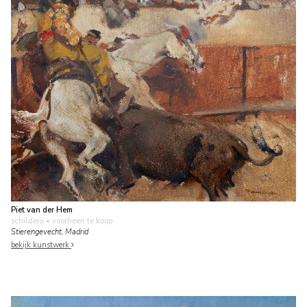
Piet van der Hem
schilderij
• voorheen te koop
Stierengevecht, Madrid
bekijk kunstwerk