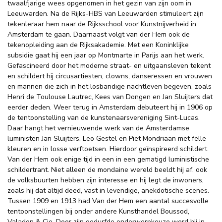
twaalfjarige wees opgenomen in het gezin van zijn oom in
Leeuwarden. Na de Rijks-HBS van Leeuwarden stimuleert zijn
tekenleraar hem naar de Rijksschool voor Kunstnijverheid in
Amsterdam te gaan. Daarnaast volgt van der Hem ook de
tekenopleiding aan de Rijksakademie. Met een Koninklijke
subsidie gaat hij een jaar op Montmarte in Parijs aan het werk.
Gefascineerd door het moderne straat- en uitgaansleven tekent
en schildert hij circusartiesten, clowns, danseressen en vrouwen
en mannen die zich in het losbandige nachtleven begeven, zoals
Henri de Toulouse Lautrec, Kees van Dongen en Jan Sluijters dat
eerder deden. Weer terug in Amsterdam debuteert hij in 1906 op
de tentoonstelling van de kunstenaarsvereniging Sint-Lucas.
Daar hangt het vernieuwende werk van de Amsterdamse
luministen Jan Sluijters, Leo Gestel en Piet Mondriaan met felle
kleuren en in losse verftoetsen. Hierdoor geïnspireerd schildert
Van der Hem ook enige tijd in een in een gematigd luministische
schildertrant. Niet alleen de mondaine wereld beeldt hij af, ook
de volksbuurten hebben zijn interesse en hij legt de inwoners,
zoals hij dat altijd deed, vast in levendige, anekdotische scenes.
Tussen 1909 en 1913 had Van der Hem een aantal succesvolle
tentoonstellingen bij onder andere Kunsthandel Boussod,
Valadon & Cie. Door zijn gedurfde onderwerpkeuze werd hij in