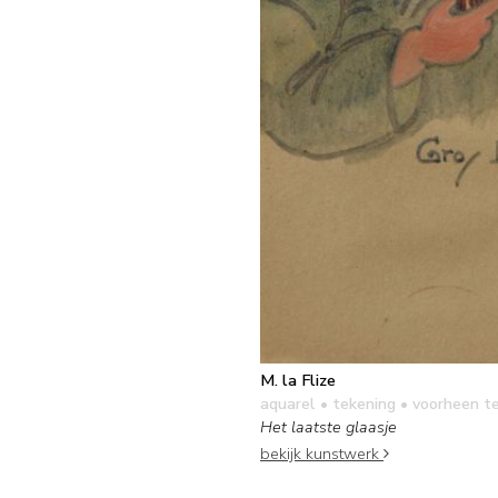
M. la Flize
aquarel • tekening
• voorheen t
Het laatste glaasje
bekijk kunstwerk