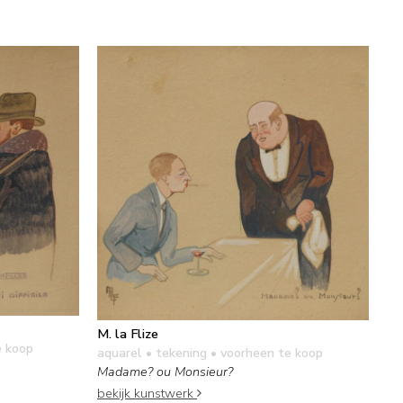
M. la Flize
e koop
aquarel • tekening
• voorheen te koop
Madame? ou Monsieur?
bekijk kunstwerk