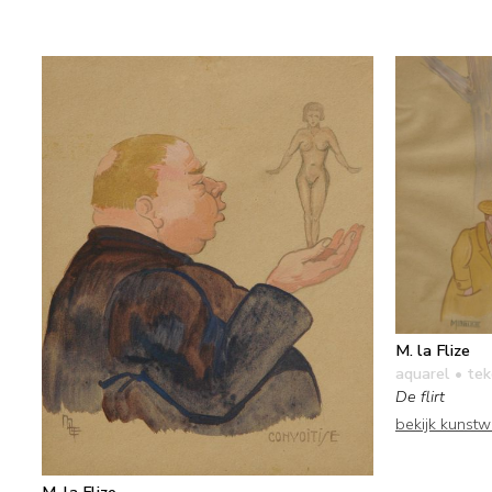
M. la Flize
aquarel • te
De flirt
bekijk kunst