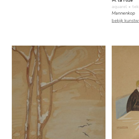
aquarel • te
Mannenkop
bekijk kunst