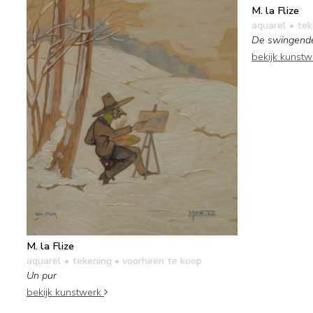
M. la Flize
aquarel • te
De swingende
bekijk kunst
M. la Flize
aquarel • tekening
• voorheen te koop
Un pur
bekijk kunstwerk