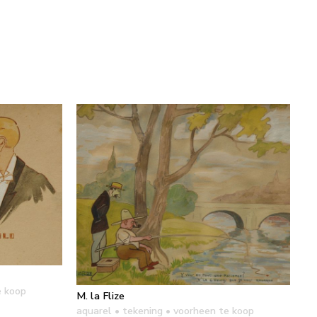
e koop
M. la Flize
aquarel • tekening
• voorheen te koop