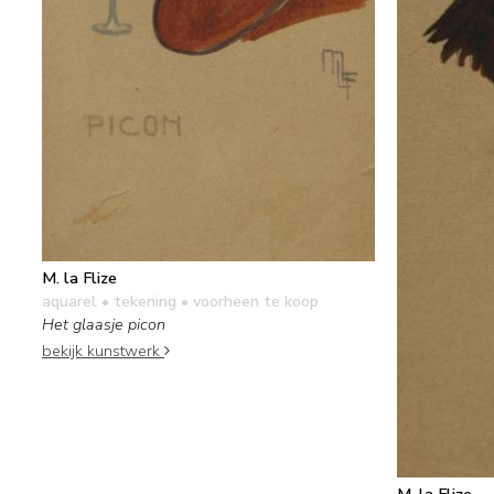
M. la Flize
aquarel • tekening
• voorheen te koop
Het glaasje picon
bekijk kunstwerk
M. la Flize