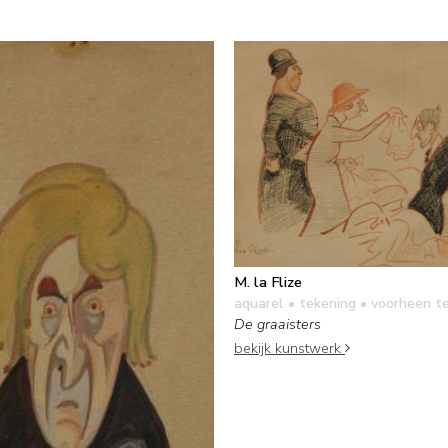
M. la Flize
aquarel • tekening
• voorheen t
De graaisters
bekijk kunstwerk