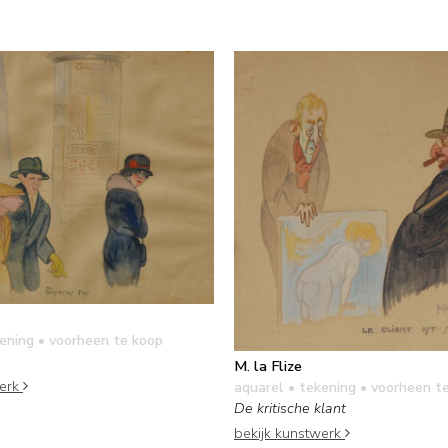
kening
• voorheen te koop
M. la Flize
werk
aquarel • tekening
• voorheen t
De kritische klant
bekijk kunstwerk