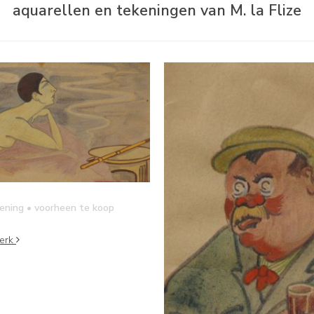
aquarellen en tekeningen van M. la Flize
kening
• voorheen te koop
werk