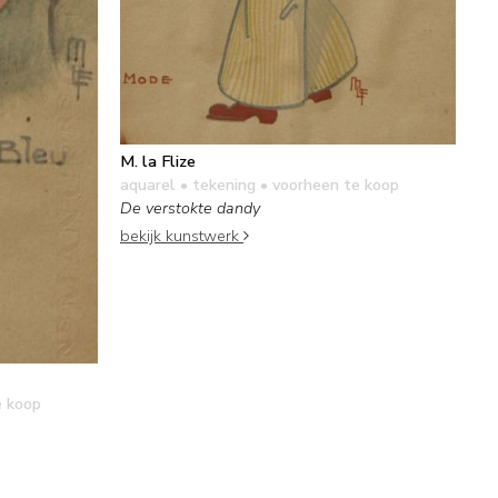
M. la Flize
aquarel • tekening
• voorheen te koop
De verstokte dandy
bekijk kunstwerk
e koop