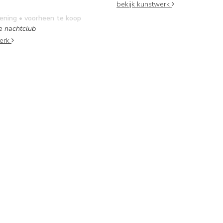
bekijk kunstwerk
kening
• voorheen te koop
 nachtclub
werk