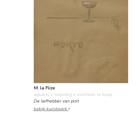
M. la Flize
aquarel • tekening
• voorheen te koop
De liefhebber van port
bekijk kunstwerk