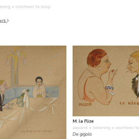
kening
• voorheen te koop
werk
M. la Flize
aquarel • tekening
• voorheen t
De gigolo