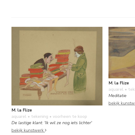
M. la Flize
aquarel • te
Meditatie
bekijk kunst
M. la Flize
aquarel • tekening
• voorheen te koop
De lastige klant: 'Ik wil ze nog iets lichter'
bekijk kunstwerk