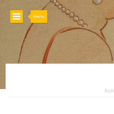
menu
kun