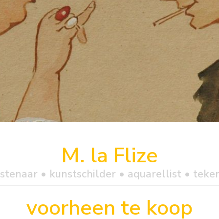
M. la Flize
stenaar • kunstschilder • aquarellist • teke
voorheen te koop