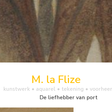
M. la Flize
kunstwerk •
aquarel
• tekening • voorhee
De liefhebber van port