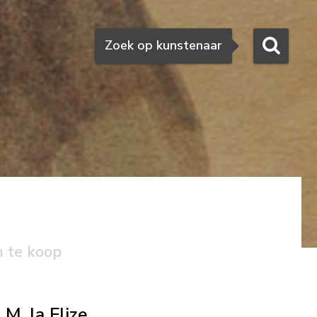
Zoeken
Zoek op kunstenaar
n te koop
M. la Flize