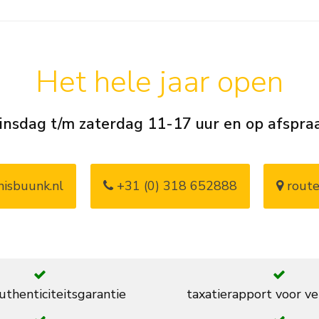
Het hele jaar open
insdag t/m zaterdag 11-17 uur en op afspra
isbuunk.nl
+31 (0) 318 652888
route
thenticiteitsgarantie
taxatierapport voor ve