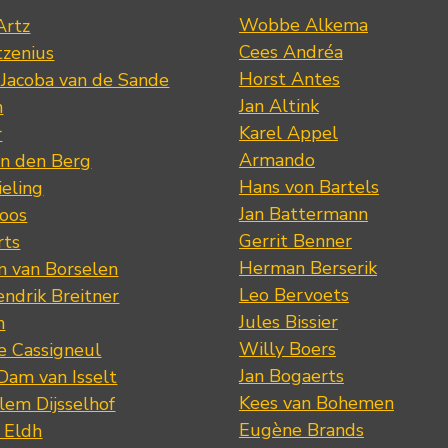
Wobbe Alkema
Artz
Cees Andréa
tzenius
Horst Antes
 Jacoba van de Sande
Jan Altink
n
Karel Appel
r
Armando
n den Berg
Hans von Bartels
eling
Jan Battermann
loos
Gerrit Benner
rts
Herman Berserik
m van Borselen
Leo Bervoets
ndrik Breitner
Jules Bissier
n
Willy Boers
re Cassigneul
Jan Bogaerts
Dam van Isselt
Kees van Bohemen
lem Dijsselhof
Eugène Brands
n Eldh