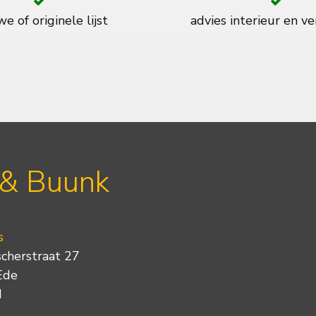
e of originele lijst
advies interieur en ve
 & Buunk
s
scherstraat 27
Ede
d