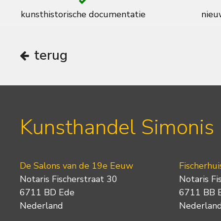
kunsthistorische documentatie
nieuw
terug
Kunsthandel Simonis
De Salons van de 19e Eeuw
Fischerhui
Notaris Fischerstraat 30
Notaris Fi
6711 BD Ede
6711 BB 
Nederland
Nederlan