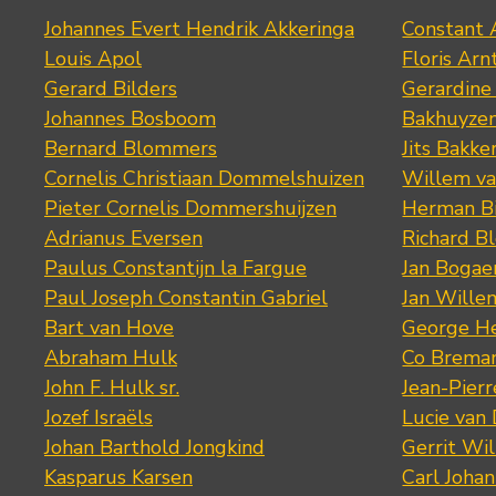
Johannes Evert Hendrik Akkeringa
Constant 
Louis Apol
Floris Arn
Gerard Bilders
Gerardine
Johannes Bosboom
Bakhuyze
Bernard Blommers
Jits Bakke
Cornelis Christiaan Dommelshuizen
Willem va
Pieter Cornelis Dommershuijzen
Herman Bi
Adrianus Eversen
Richard B
Paulus Constantijn la Fargue
Jan Bogae
Paul Joseph Constantin Gabriel
Jan Wille
Bart van Hove
George He
Abraham Hulk
Co Brema
John F. Hulk sr.
Jean-Pier
Jozef Israëls
Lucie van 
Johan Barthold Jongkind
Gerrit Wil
Kasparus Karsen
Carl Joha