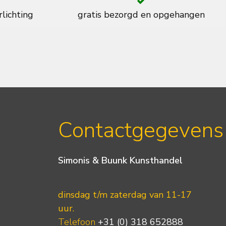
rlichting
gratis bezorgd en opgehangen
Contactgegevens
Simonis & Buunk Kunsthandel
dinsdag t/m zaterdag van 11-17
uur.
Telefoon
+31 (0) 318 652888