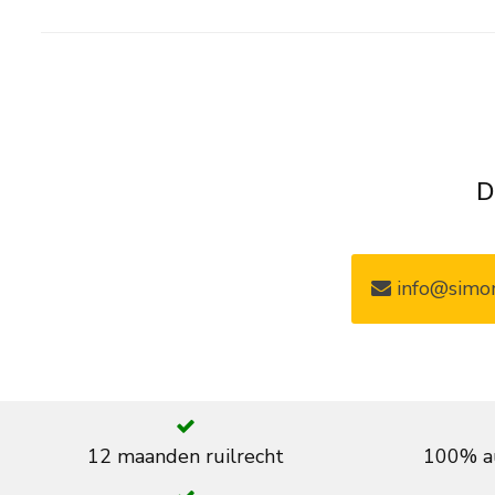
D
info@simon
12 maanden ruilrecht
100% au