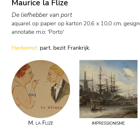
Maurice la Flize
De liefhebber van port
aquarel op papier op karton
20,6
x
10,0
cm, gesig
annotatie m.o: 'Porto'
Herkomst:
part. bezit Frankrijk.
M. la Flize
impressionisme