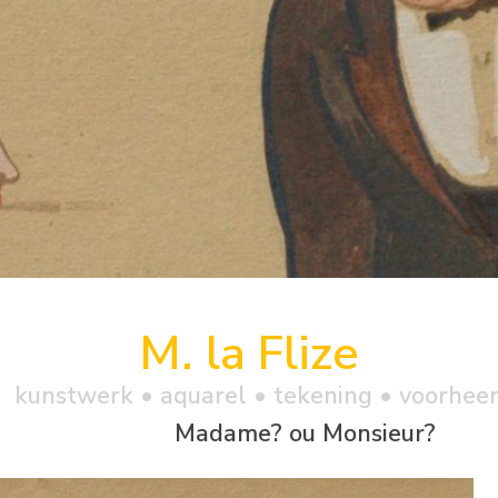
M. la Flize
kunstwerk •
aquarel
• tekening • voorhee
Madame? ou Monsieur?