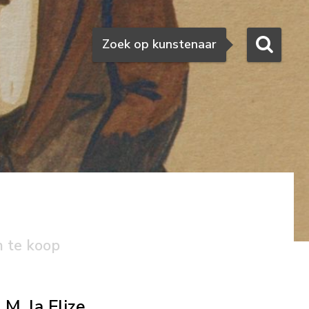
Zoeken
Zoek op kunstenaar
n te koop
M. la Flize