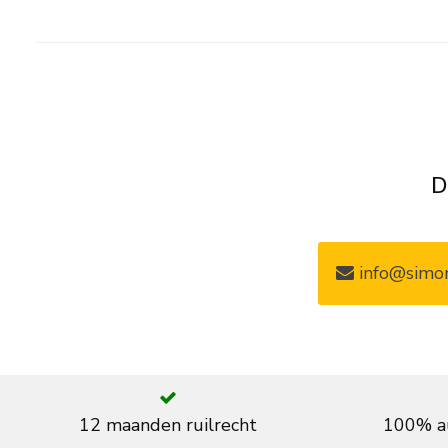
D
info@simon
12 maanden ruilrecht
100% au