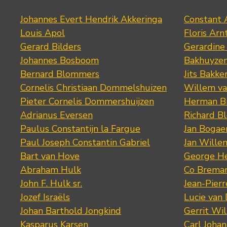
Johannes Evert Hendrik Akkeringa
Constant 
Louis Apol
Floris Arn
Gerard Bilders
Gerardine
Johannes Bosboom
Bakhuyze
Bernard Blommers
Jits Bakke
Cornelis Christiaan Dommelshuizen
Willem va
Pieter Cornelis Dommershuijzen
Herman Bi
Adrianus Eversen
Richard B
Paulus Constantijn la Fargue
Jan Bogae
Paul Joseph Constantin Gabriel
Jan Wille
Bart van Hove
George He
Abraham Hulk
Co Brema
John F. Hulk sr.
Jean-Pier
Jozef Israëls
Lucie van 
Johan Barthold Jongkind
Gerrit Wil
Kasparus Karsen
Carl Joha