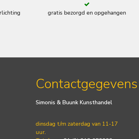
rlichting
gratis bezorgd en opgehangen
Contactgegevens
Simonis & Buunk Kunsthandel
dinsdag t/m zaterdag van 11-17
uur.