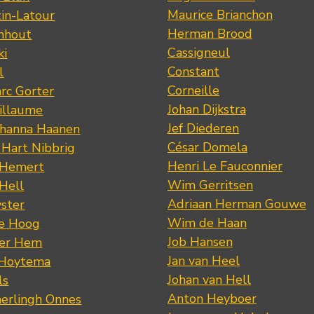
Maurice Brianchon
tin-Latour
Herman Brood
nhout
Cassigneul
ki
Constant
l
Corneille
rc Gorter
Johan Dijkstra
illaume
Jef Diederen
ohanna Haanen
César Domela
 Hart Nibbrig
Henri Le Fauconnier
 Hemert
Wim Gerritsen
 Hell
Adriaan Herman Gouwe
ster
Wim de Haan
de Hoog
Job Hansen
der Hem
Jan van Heel
 Hoytema
Johan van Hell
ls
Anton Heyboer
erlingh Onnes