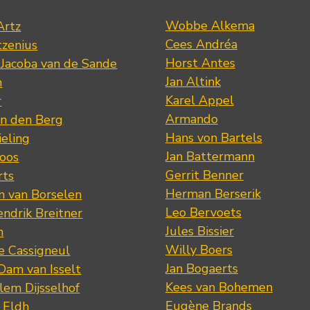
Wobbe Alkema
Artz
Cees Andréa
tzenius
Horst Antes
 Jacoba van de Sande
Jan Altink
n
Karel Appel
r
Armando
n den Berg
Hans von Bartels
eling
Jan Battermann
loos
Gerrit Benner
rts
Herman Berserik
m van Borselen
Leo Bervoets
ndrik Breitner
Jules Bissier
n
Willy Boers
re Cassigneul
Jan Bogaerts
Dam van Isselt
Kees van Bohemen
lem Dijsselhof
Eugène Brands
n Eldh