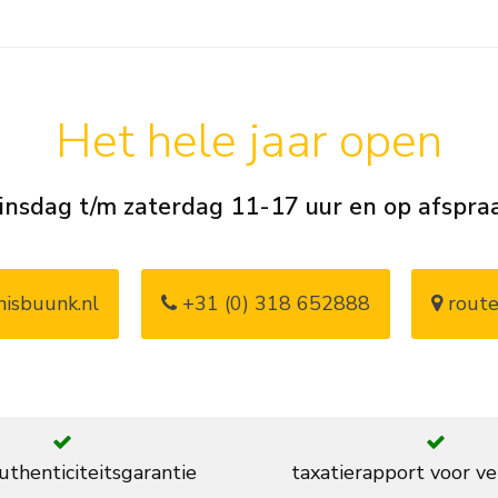
Het hele jaar open
insdag t/m zaterdag 11-17 uur en op afspra
isbuunk.nl
+31 (0) 318 652888
route
thenticiteitsgarantie
taxatierapport voor ve