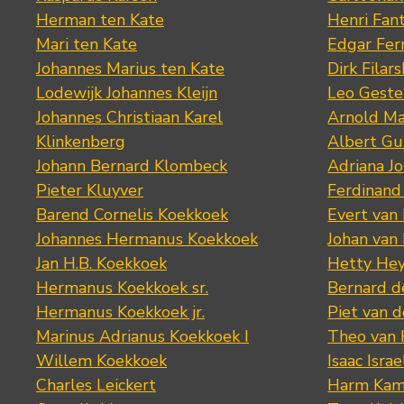
Herman ten Kate
Henri Fan
Mari ten Kate
Edgar Fer
Johannes Marius ten Kate
Dirk Filars
Lodewijk Johannes Kleijn
Leo Geste
Johannes Christiaan Karel
Arnold Ma
Klinkenberg
Albert Gu
Johann Bernard Klombeck
Adriana J
Pieter Kluyver
Ferdinand
Barend Cornelis Koekkoek
Evert van
Johannes Hermanus Koekkoek
Johan van
Jan H.B. Koekkoek
Hetty Hey
Hermanus Koekkoek sr.
Bernard 
Hermanus Koekkoek jr.
Piet van 
Marinus Adrianus Koekkoek I
Theo van
Willem Koekkoek
Isaac Israe
Charles Leickert
Harm Kam