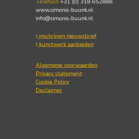
Telefoon
+31 (0) 318 652888
www.simonis-buunk.nl
info@simonis-buunk.nl
inschrijven nieuwsbrief
kunstwerk aanbieden
Algemene voorwaarden
Privacy statement
Cookie Policy
Disclaimer