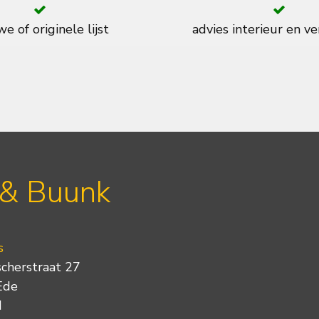
e of originele lijst
advies interieur en ve
 & Buunk
s
scherstraat 27
Ede
d