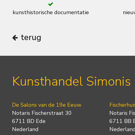
kunsthistorische documentatie
nieuw
terug
Kunsthandel Simonis
De Salons van de 19e Eeuw
Fischerhui
Notaris Fischerstraat 30
Notaris Fi
6711 BD Ede
6711 BB 
Nederland
Nederlan