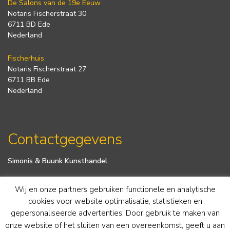
De Salons van de 19e Eeuw
Notaris Fischerstraat 30
6711 BD Ede
Nederland
Fischerhuis
Notaris Fischerstraat 27
6711 BB Ede
Nederland
Contactgegevens
Simonis & Buunk Kunsthandel
Wij en onze partners gebruiken functionele en analytische
dinsdag t/m zaterdag van 11-17 uur.
cookies voor website optimalisatie, statistieken en
Telefoon
+31 (0) 318 652888
www.simonis-buunk.nl
gepersonaliseerde advertenties. Door gebruik te maken van
info@simonis-buunk.nl
onze website of het sluiten van een overeenkomst, geeft u aan