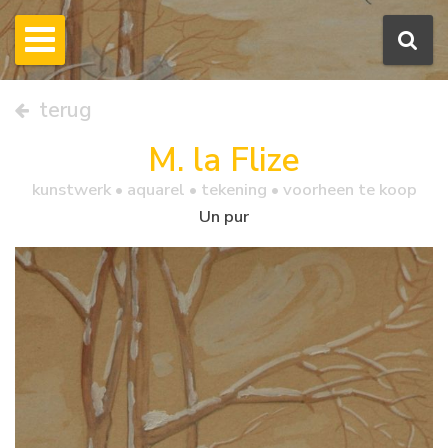
terug
M. la Flize
kunstwerk •
aquarel
• tekening • voorheen te koop
Un pur