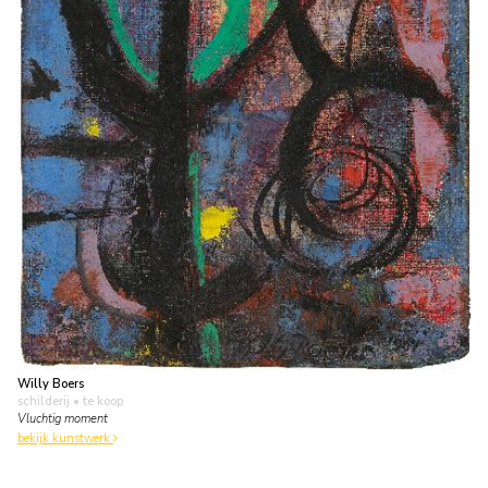
Willy Boers
schilderij
• te koop
Vluchtig moment
bekijk kunstwerk