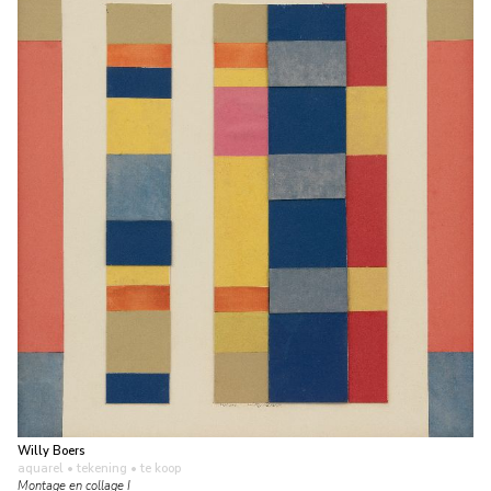
Willy Boers
aquarel • tekening
• te koop
Montage en collage I