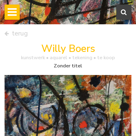
terug
Willy Boers
kunstwerk •
aquarel
• tekening • te koop
Zonder titel