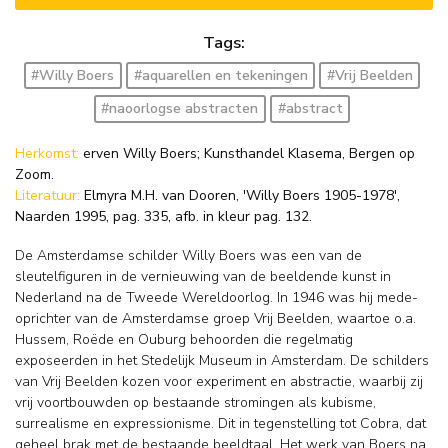
Tags:
#Willy Boers
#aquarellen en tekeningen
#Vrij Beelden
#naoorlogse abstracten
#abstract
Herkomst:
erven Willy Boers; Kunsthandel Klasema, Bergen op
Zoom.
Literatuur:
Elmyra M.H. van Dooren, 'Willy Boers 1905-1978',
Naarden 1995, pag. 335, afb. in kleur pag. 132.
De Amsterdamse schilder Willy Boers was een van de
sleutelfiguren in de vernieuwing van de beeldende kunst in
Nederland na de Tweede Wereldoorlog. In 1946 was hij mede-
oprichter van de Amsterdamse groep Vrij Beelden, waartoe o.a.
Hussem, Roëde en Ouburg behoorden die regelmatig
exposeerden in het Stedelijk Museum in Amsterdam. De schilders
van Vrij Beelden kozen voor experiment en abstractie, waarbij zij
vrij voortbouwden op bestaande stromingen als kubisme,
surrealisme en expressionisme. Dit in tegenstelling tot Cobra, dat
geheel brak met de bestaande beeldtaal. Het werk van Boers na