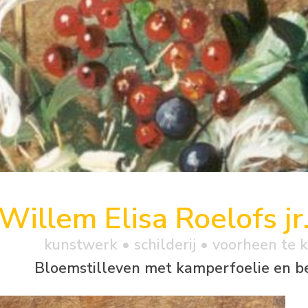
Willem Elisa Roelofs jr
kunstwerk •
schilderij
• voorheen te 
Bloemstilleven met kamperfoelie en b