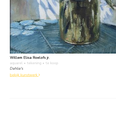
Willem Elisa Roelofs jr.
aquarel • tekening
• te koop
Dahlia's
bekijk kunstwerk