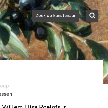
Zoeken
Zoek op kunstenaar
.
koop
essen
Willem Elisa Roelofs jr.