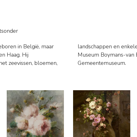
tsonder
boren in België, maar
ische stijl. Musea: o.a.
en Haag. Hij
m en Haags
 met zeevissen, bloemen,
Gemeentemuseum.