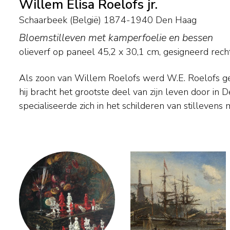
Willem Elisa Roelofs jr.
Schaarbeek (België) 1874-1940 Den Haag
Bloemstilleven met kamperfoelie en bessen
olieverf op paneel
45,2
x
30,1
cm, gesigneerd rech
Als zoon van Willem Roelofs werd W.E. Roelofs ge
landschappen en enkele figuurstukken, in impressionist
hij bracht het grootste deel van zijn leven door in D
Museum Boymans-van Beuningen in Rotterda
specialiseerde zich in het schilderen van stillevens