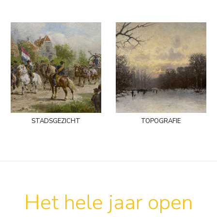
stadsgezicht
topografie
Het hele jaar open