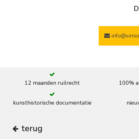
D
info@simon
12 maanden ruilrecht
100% au
kunsthistorische documentatie
nieuw
terug