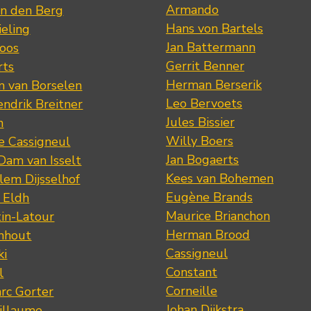
Armando
n den Berg
Hans von Bartels
eling
Jan Battermann
loos
Gerrit Benner
rts
Herman Berserik
m van Borselen
Leo Bervoets
ndrik Breitner
Jules Bissier
n
Willy Boers
re Cassigneul
Jan Bogaerts
Dam van Isselt
Kees van Bohemen
lem Dijsselhof
Eugène Brands
n Eldh
Maurice Brianchon
tin-Latour
Herman Brood
nhout
Cassigneul
ki
Constant
l
Corneille
rc Gorter
Johan Dijkstra
illaume