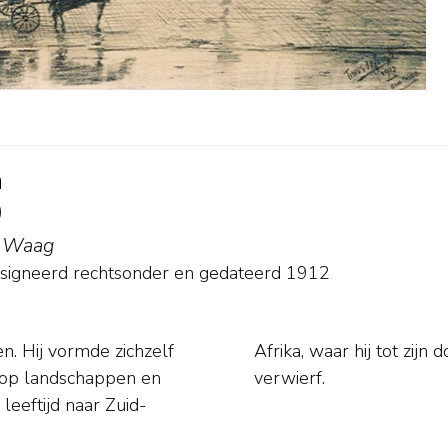
h
)
e Waag
signeerd rechtsonder en
gedateerd 1912
. Hij vormde zichzelf
bekendheid als schilder
e op landschappen en
verwierf.
leeftijd naar Zuid-