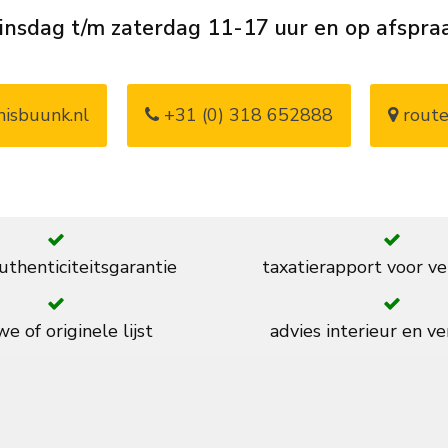
insdag t/m zaterdag 11-17 uur en op afspra
isbuunk.nl
+31 (0) 318 652888
route
thenticiteitsgarantie
taxatierapport voor ve
e of originele lijst
advies interieur en ve