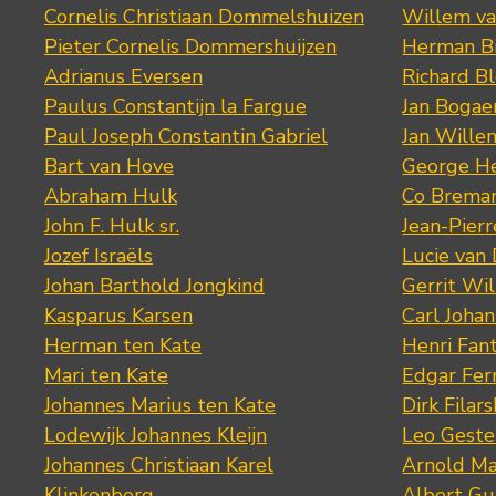
Cornelis Christiaan Dommelshuizen
Willem va
Pieter Cornelis Dommershuijzen
Herman Bi
Adrianus Eversen
Richard B
Paulus Constantijn la Fargue
Jan Bogae
Paul Joseph Constantin Gabriel
Jan Wille
Bart van Hove
George He
Abraham Hulk
Co Brema
John F. Hulk sr.
Jean-Pier
Jozef Israëls
Lucie van 
Johan Barthold Jongkind
Gerrit Wil
Kasparus Karsen
Carl Joha
Herman ten Kate
Henri Fan
Mari ten Kate
Edgar Fer
Johannes Marius ten Kate
Dirk Filars
Lodewijk Johannes Kleijn
Leo Geste
Johannes Christiaan Karel
Arnold Ma
Klinkenberg
Albert Gu