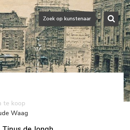
Zoeken
Zoek op kunstenaar
n te koop
Oude Waag
Tinus de Jongh