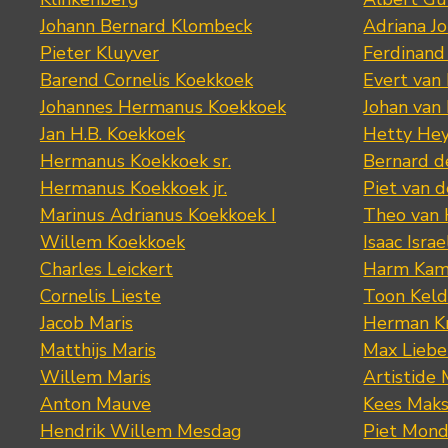
Johann Bernard Klombeck
Adriana J
Pieter Kluyver
Ferdinand
Barend Cornelis Koekkoek
Evert van
Johannes Hermanus Koekkoek
Johan van
Jan H.B. Koekkoek
Hetty Hey
Hermanus Koekkoek sr.
Bernard 
Hermanus Koekkoek jr.
Piet van 
Marinus Adrianus Koekkoek I
Theo van
Willem Koekkoek
Isaac Israe
Charles Leickert
Harm Kam
Cornelis Lieste
Toon Keld
Jacob Maris
Herman K
Matthijs Maris
Max Lieb
Willem Maris
Artistide 
Anton Mauve
Kees Mak
Hendrik Willem Mesdag
Piet Mond