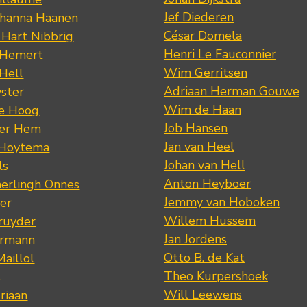
Jef Diederen
ohanna Haanen
César Domela
 Hart Nibbrig
Henri Le Fauconnier
 Hemert
Wim Gerritsen
 Hell
Adriaan Herman Gouwe
ster
Wim de Haan
de Hoog
Job Hansen
der Hem
Jan van Heel
 Hoytema
Johan van Hell
ls
Anton Heyboer
erlingh Onnes
Jemmy van Hoboken
er
Willem Hussem
ruyder
Jan Jordens
ermann
Otto B. de Kat
Maillol
Theo Kurpershoek
s
Will Leewens
riaan