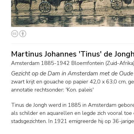
Martinus Johannes 'Tinus' de Jong
Amsterdam 1885-1942 Bloemfontein (Zuid-Afrika
Gezicht op de Dam in Amsterdam met de Oud
zwart krijt en gouache op papier
42,0
x
63,0
cm, ge
annotatie rechtsonder: 'Kon. paleis'
Tinus de Jongh werd in 1885 in Amsterdam geboren
Afrika, waar hij tot zijn dood bleef wonen en grote 
als schilder en aquarellen en legde zich vooral to
stadsgezichten. In 1921 emigreerde hij op 36-jarige 