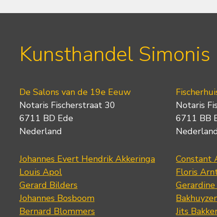
Kunsthandel Simonis
De Salons van de 19e Eeuw
Fischerhui
Notaris Fischerstraat 30
Notaris Fi
6711 BD Ede
6711 BB 
Nederland
Nederlan
Johannes Evert Hendrik Akkeringa
Constant 
Louis Apol
Floris Arn
Gerard Bilders
Gerardine
Johannes Bosboom
Bakhuyze
Bernard Blommers
Jits Bakke