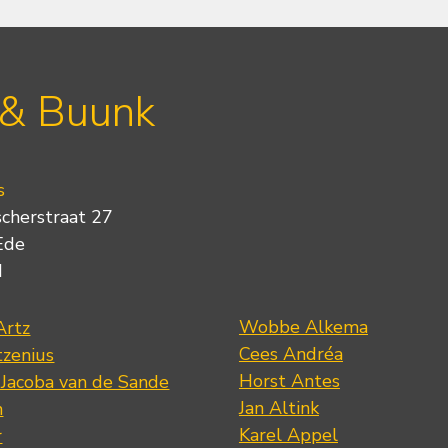
 & Buunk
s
scherstraat 27
Ede
d
Wobbe Alkema
Artz
Cees Andréa
tzenius
Horst Antes
 Jacoba van de Sande
Jan Altink
n
Karel Appel
r