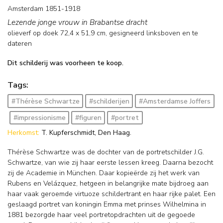
Amsterdam 1851-1918
Lezende jonge vrouw in Brabantse dracht
olieverf op doek
72,4
x
51,9
cm, gesigneerd linksboven en
te
dateren
Dit schilderij was voorheen te koop.
Tags:
#Thérèse Schwartze
#schilderijen
#Amsterdamse Joffers
#impressionisme
#figuren
#portret
Herkomst:
T. Kupferschmidt, Den Haag.
Thérèse Schwartze was de dochter van de portretschilder J.G.
Schwartze, van wie zij haar eerste lessen kreeg. Daarna bezocht
zij de Academie in München. Daar kopieërde zij het werk van
Rubens en Velázquez, hetgeen in belangrijke mate bijdroeg aan
haar vaak geroemde virtuoze schildertrant en haar rijke palet. Een
geslaagd portret van koningin Emma met prinses Wilhelmina in
1881 bezorgde haar veel portretopdrachten uit de gegoede