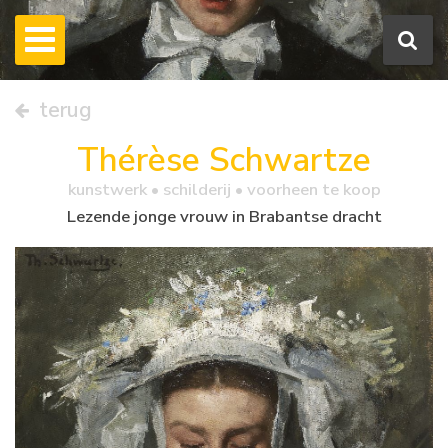
terug
Thérèse Schwartze
kunstwerk •
schilderij
• voorheen te koop
Lezende jonge vrouw in Brabantse dracht