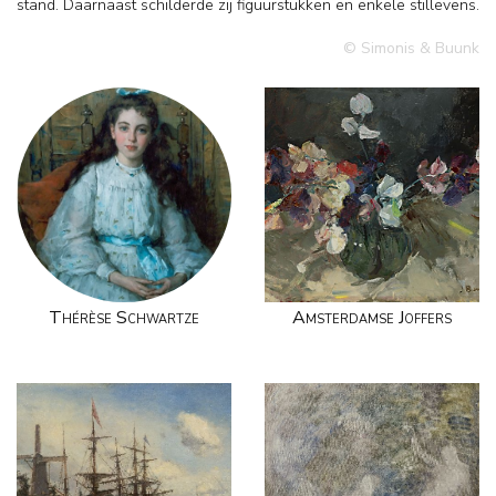
stand. Daarnaast schilderde zij figuurstukken en enkele stillevens.
© Simonis & Buunk
Thérèse Schwartze
Amsterdamse Joffers