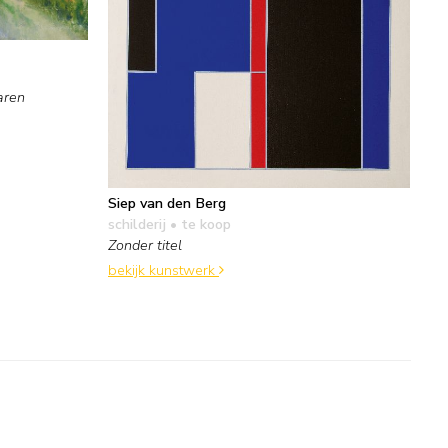
aren
Siep van den Berg
schilderij
• te koop
Zonder titel
bekijk kunstwerk