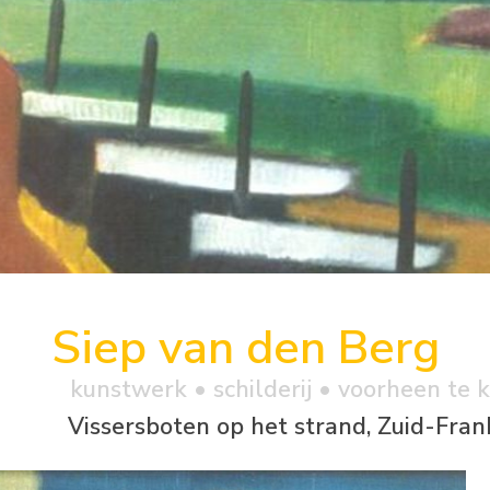
Siep van den Berg
kunstwerk •
schilderij
• voorheen te 
Vissersboten op het strand, Zuid-Frank