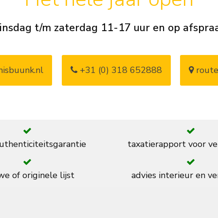
insdag t/m zaterdag 11-17 uur en op afspra
isbuunk.nl
+31 (0) 318 652888
route
thenticiteitsgarantie
taxatierapport voor ve
e of originele lijst
advies interieur en ve