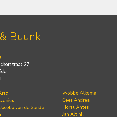
 & Buunk
s
scherstraat 27
Ede
d
Wobbe Alkema
Artz
Cees Andréa
tzenius
Horst Antes
 Jacoba van de Sande
Jan Altink
n