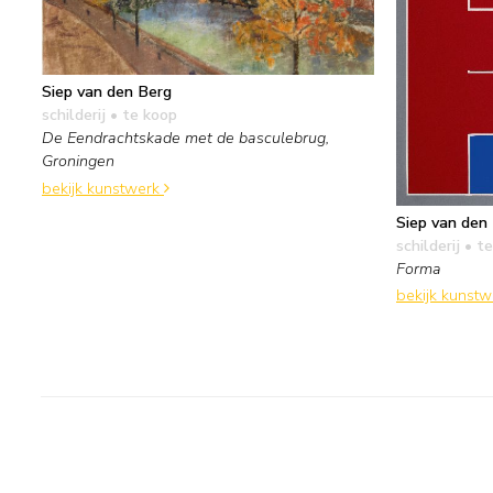
Siep van den Berg
schilderij
• te koop
De Eendrachtskade met de basculebrug,
Groningen
bekijk kunstwerk
Siep van den
schilderij
• te
Forma
bekijk kunst