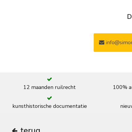
D
info@simon
12 maanden ruilrecht
100% au
kunsthistorische documentatie
nieuw
terug