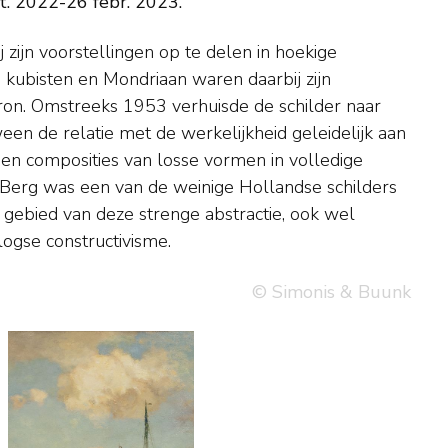
t. 2022-26 febr. 2023.
logse constructivisme.
© Simonis & Buunk