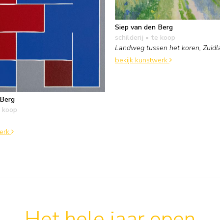
Siep van den Berg
schilderij
• te koop
Landweg tussen het koren, Zuidl
bekijk kunstwerk
 Berg
 koop
werk
Het hele jaar open