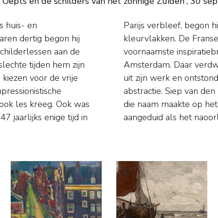
pts en de schilders van het zonnige Zuiden', 30 sep
s huis- en
 in hoekige
jaren dertig begon hij
 waren daarbij zijn
childerlessen aan de
sde de schilder naar
lechte tijden hem zijn
jkheid geleidelijk aan
 kiezen voor de vrije
 vormen in volledige
pressionistische
llandse schilders
j ook les kreeg. Ook was
e abstractie, ook wel
jaarlijks enige tijd in
aangeduid als het naoor