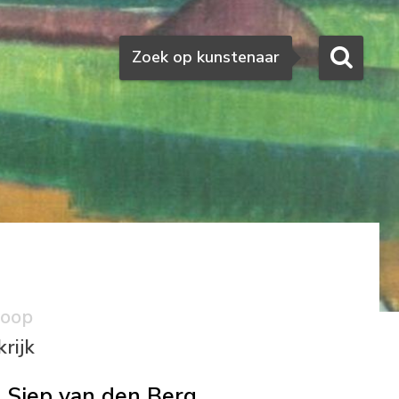
Zoeken
Zoek op kunstenaar
koop
rijk
Siep van den Berg