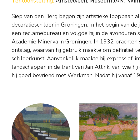
Tentoonstelling:
Amstelveen, Museum JAN, 'Wim Oe
Siep van den Berg begon zijn artistieke loopbaan al
Parijs verbleef, begon hij zijn voorstellingen op te delen
decoratieschilder in Groningen. In het begin van de 
kleurvlakken. De Franse kubisten en Mondriaan
een reclamebureau en volgde hij in de avonduren s
voornaamste inspiratiebron. Omstreeks 1953 verhui
Academie Minerva in Groningen. In 1932 brachten s
Amsterdam. Daar verdween de relatie met de werkeli
ontslag, waarvan hij gebruik maakte om definitief te
uit zijn werk en ontstonden composities van losse
schilderkunst. Aanvankelijk maakte hij expressief-im
abstractie. Siep van den Berg was een van de weinige Ho
landschappen in de trant van Jan Altink, van wie hi
die naam maakte op het gebied van deze streng
hij goed bevriend met Werkman. Nadat hij vanaf 1947 