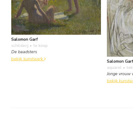
Salomon Garf
schilderij
• te koop
De baadsters
bekijk kunstwerk
Salomon Gar
aquarel • te
Jonge vrouw v
bekijk kunst