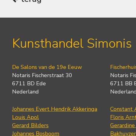
Kunsthandel Simonis
De Salons van de 19e Eeuw
Fischerhui
Notaris Fischerstraat 30
Notaris Fi
6711 BD Ede
6711 BB 
Nederland
Nederlan
Johannes Evert Hendrik Akkeringa
Constant 
Louis Apol
Floris Arn
Gerard Bilders
Gerardine
Johannes Bosboom
Bakhuyze