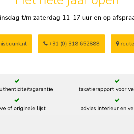
Het hele jaar open
insdag t/m zaterdag 11-17 uur en op afspra
isbuunk.nl
+31 (0) 318 652888
route
thenticiteitsgarantie
taxatierapport voor ve
e of originele lijst
advies interieur en ve