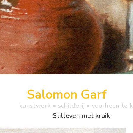
Salomon Garf
kunstwerk •
schilderij
• voorheen te 
Stilleven met kruik