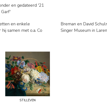
sonder en
gedateerd '21
 Garf'
tretten en enkele
e tien'. Museum:
Singer Museum in Laren
stilleven