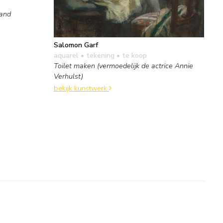
mand
Salomon Garf
aquarel • tekening
• te koop
Toilet maken (vermoedelijk de actrice Annie
Verhulst)
bekijk kunstwerk