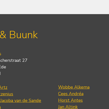
 & Buunk
s
scherstraat 27
Ede
d
Wobbe Alkema
Artz
Cees Andréa
tzenius
Horst Antes
 Jacoba van de Sande
Jan Altink
n