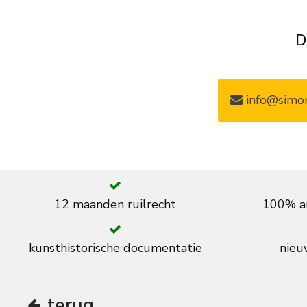
D
info@simon
12 maanden ruilrecht
100% au
kunsthistorische documentatie
nieuw
terug