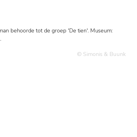
.
© Simonis & Buunk