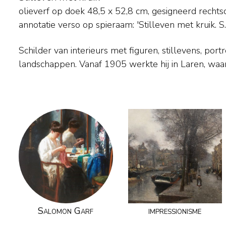
olieverf op doek
48,5
x
52,8
cm, gesigneerd recht
annotatie verso op spieraam: 'Stilleven met kruik. S.
Schilder van interieurs met figuren, stillevens, por
Breman en David Schulman behoorde tot de groep 'D
landschappen. Vanaf 1905 werkte hij in Laren, waar hij samen met o.a. Co
Salomon Garf
impressionisme