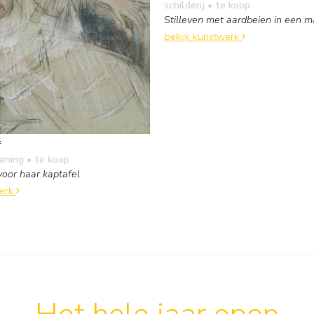
schilderij
• te koop
Stilleven met aardbeien in een 
bekijk kunstwerk
f
kening
• te koop
oor haar kaptafel
werk