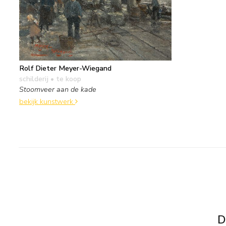
Rolf Dieter Meyer-Wiegand
schilderij
• te koop
Stoomveer aan de kade
bekijk kunstwerk
D