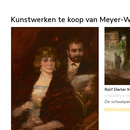
Kunstwerken te koop van Meyer-W
Rolf Dieter 
schilderij
• te
De schaakpart
bekijk kunst