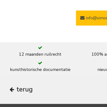
info@simon
12 maanden ruilrecht
100% au
kunsthistorische documentatie
nieuw
terug