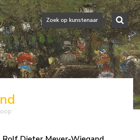
Zoeken
Zoek op kunstenaar
and
koop
Rolf Dieter Meyer-Wiegand