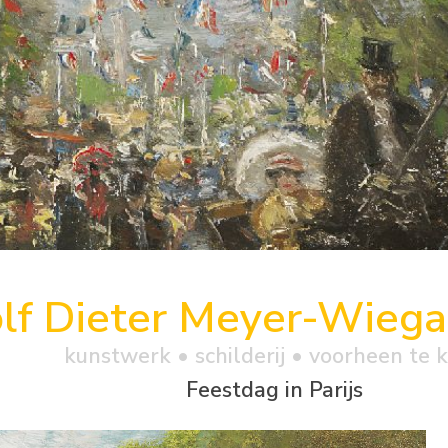
lf Dieter Meyer-Wieg
kunstwerk •
schilderij
• voorheen te 
Feestdag in Parijs