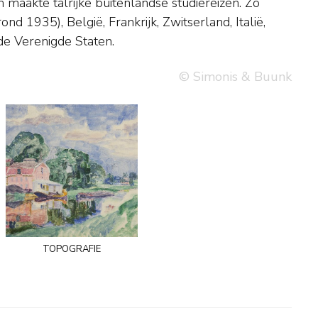
de Verenigde Staten.
© Simonis & Buunk
topografie