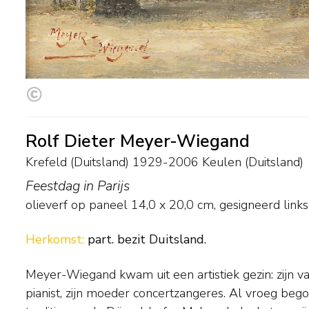
Rolf Dieter Meyer-Wiegand
Krefeld (Duitsland) 1929-2006 Keulen (Duitsland)
Feestdag in Parijs
olieverf op paneel
14,0
x
20,0
cm, gesigneerd link
Herkomst:
part. bezit Duitsland.
Meyer-Wiegand kwam uit een artistiek gezin: zijn v
(rivier)landschappen, havens, parkscènes, volksf
pianist, zijn moeder concertzangeres. Al vroeg begon 
stadsgezichten, geschilderd met een losse toets. 