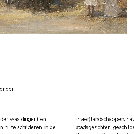
sonder
ader was dirigent en
eesten en levendige
hij te schilderen, in de
Meyer-Wiegand werkte in