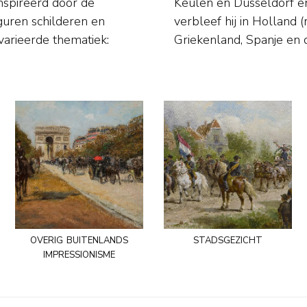
ïnspireerd door de
e studiereizen. Zo
iguren schilderen en
 Zwitserland, Italië,
varieerde thematiek:
Griekenland, Spanje en 
overig buitenlands
stadsgezicht
impressionisme