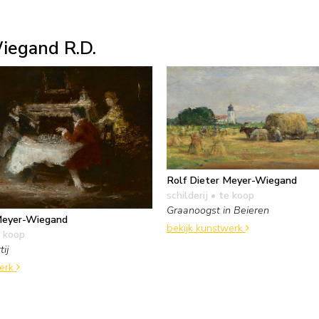
iegand R.D.
Rolf Dieter Meyer-Wiegand
schilderij
• te koop
Graanoogst in Beieren
Meyer-Wiegand
bekijk kunstwerk
 koop
ij
werk