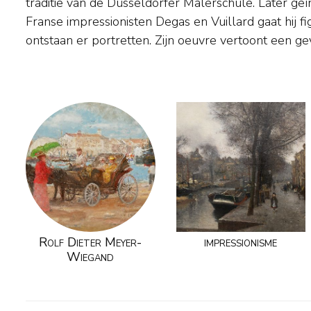
traditie van de Düsseldorfer Malerschule. Later ge
Keulen en Düsseldorf en maakte talrijke buitenlands
Franse impressionisten Degas en Vuillard gaat hij f
verbleef hij in Holland (rond 1935), België, Frankrijk,
ontstaan er portretten. Zijn oeuvre vertoont een ge
Rolf Dieter Meyer-
impressionisme
Wiegand