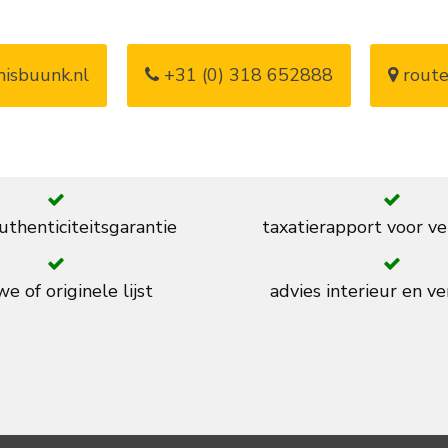
isbuunk.nl
+31 (0) 318 652888
route
thenticiteitsgarantie
taxatierapport voor ve
e of originele lijst
advies interieur en ve