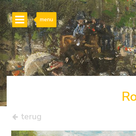
menu
Ro
terug