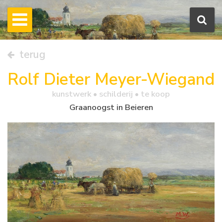
terug
Rolf Dieter Meyer-Wiegand
kunstwerk •
schilderij
• te koop
Graanoogst in Beieren